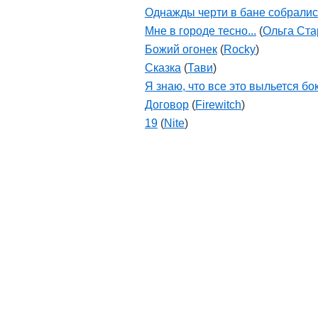
Однажды черти в бане собрались
Мне в городе тесно...
(
Ольга Ста
Божий огонек
(
Rocky
)
Сказка
(
Тави
)
Я знаю, что все это выльется бок
Договор
(
Firewitch
)
19
(
Nite
)