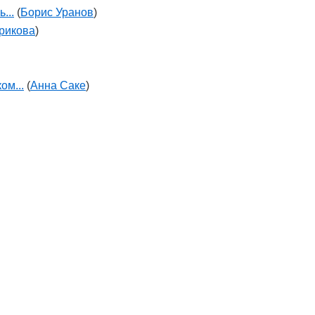
...
(
Борис Уранов
)
рикова
)
ом...
(
Анна Саке
)