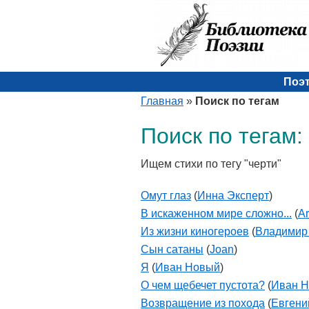
Поэ
Главная
»
Поиск по тегам
Поиск по тегам:
Ищем стихи по тегу "черти"
Омут глаз
(
Инна Эксперт
)
В искаженном мире сложно...
(
Ar
Из жизни киногероев
(
Владимир
Сын сатаны
(
Joan
)
Я
(
Иван Новый
)
О чем щебечет пустота?
(
Иван 
Возвращение из похода
(
Евгени