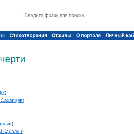
ты
Стихотворения
Отзывы
О портале
Личный каб
 черти
tix
)
 Сахарцев
)
Новый
)
й Кабалин
)