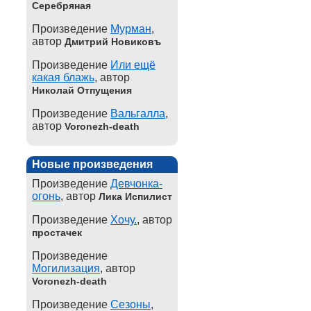
Серебряная
Произведение
Мурман
,
автор
Дмитрий Новиковъ
Произведение
Или ещё
какая блажь
, автор
Николай Отпущения
Произведение
Вальгалла
,
автор
Voronezh-death
Новые произведения
Произведение
Девчонка-
огонь
, автор
Лика Испилист
Произведение
Хочу.
, автор
простачек
Произведение
Могилизация
, автор
Voronezh-death
Произведение
Сезоны
,