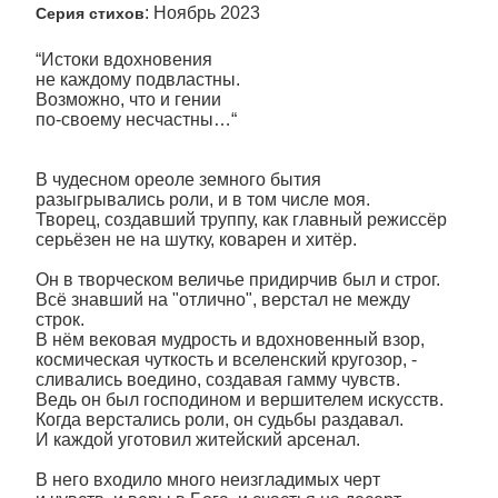
: Ноябрь 2023
Серия стихов
“Истоки вдохновения
не каждому подвластны.
Возможно, что и гении
по-своему несчастны…“
В чудесном ореоле земного бытия
разыгрывались роли, и в том числе моя.
Творец, создавший труппу, как главный режиссёр
серьёзен не на шутку, коварен и хитёр.
Он в творческом величье придирчив был и строг.
Всё знавший на "отлично", верстал не между
строк.
В нём вековая мудрость и вдохновенный взор,
космическая чуткость и вселенский кругозор, -
сливались воедино, создавая гамму чувств.
Ведь он был господином и вершителем искусств.
Когда верстались роли, он судьбы раздавал.
И каждой уготовил житейский арсенал.
В него входило много неизгладимых черт