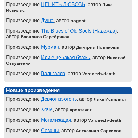
Произведение
ЦЕНИТЬ ЛЮБОВЬ
, автор
Лика
Испилист
Произведение
Душа
, автор
pogost
Произведение
The Blues of Old Souls (Надежда)
,
автор
Василиса Серебряная
Произведение
Мурман
, автор
Дмитрий Новиковъ
Произведение
Или ещё какая блажь
, автор
Николай
Отпущения
Произведение
Вальгалла
, автор
Voronezh-death
Новые произведения
Произведение
Девчонка-огонь
, автор
Лика Испилист
Произведение
Хочу.
, автор
простачек
Произведение
Могилизация
, автор
Voronezh-death
Произведение
Сезоны
, автор
Александр Саркисов