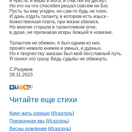
и чувств, и веры в Бога, и счастья на десерт.
Но кто на что способен решал совсем не Бог.
Пусть ты ему угоден, но сам-то будь не плох.
И дань отдать таланту, в котором есть изыск -
божественная плата, при жизни обелиск.
Но многие сгорали в талантливом огне,
в душе, не признавая искры божьей в новизне.
Талантом не обижен, я был одним из них,
прочёл немало книжек и умных, и дурных.
Но к творчеству заказан был мой бесславный путь.
Я понял это сразу. Ведь судьбы не обмануть.
С.Разумов
28.11.2023
Читайте еще стихи
Кому жить хорошо
(
Искатель
)
Призрачная явь
(
Искатель
)
Весны рождение
(
Искатель
)