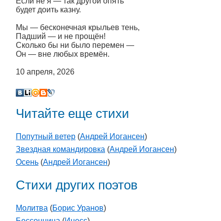
Если не я — так другой опять
будет доить казну.
Мы — бесконечная крыльев тень,
Падший — и не прощён!
Сколько бы ни было перемен —
Он — вне любых времён.
10 апреля, 2026
Читайте еще стихи
Попутный ветер
(
Андрей Иогансен
)
Звездная командировка
(
Андрей Иогансен
)
Осень
(
Андрей Иогансен
)
Стихи других поэтов
Молитва
(
Борис Уранов
)
Бессонница
(
Инесс
)