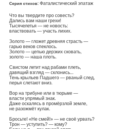
: Фаталистический эпатаж
Серия стихов
Что вы твердите про совесть?
Дались вам наши грехи!
Тысячелетья — не новость:
властвовать — участь лихих.
Золото — гложет древняя страсть —
гарью веков спеклось.
Золото — цепью дерзких сковать,
золото — наша плоть.
Свистом летит над рабами плеть,
давящий взгляд — склонись...
Тень крыльев Падшего — рваный след,
перья слетают вниз.
Вор на трибуне или в тюрьме —
власти упрямый знак.
Даже оскалясь в промёрзлой земле,
не разожмёт кулак.
Бросьте! «Не смей!» — не своё урвать?
Трон — уступить? — кому?