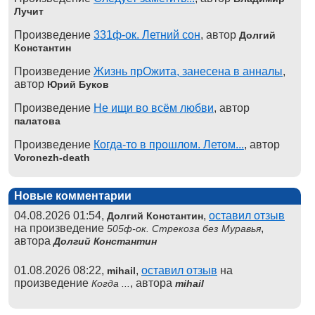
Лучит
Произведение
331ф-ок. Летний сон
, автор
Долгий
Константин
Произведение
Жизнь прОжита, занесена в анналы
,
автор
Юрий Буков
Произведение
Не ищи во всём любви
, автор
палатова
Произведение
Когда-то в прошлом. Летом...
, автор
Voronezh-death
Новые комментарии
04.08.2026 01:54,
,
оставил отзыв
Долгий Константин
на произведение
,
505ф-ок. Стрекоза без Муравья
автора
Долгий Константин
01.08.2026 08:22,
,
оставил отзыв
на
mihail
произведение
, автора
Когда ...
mihail