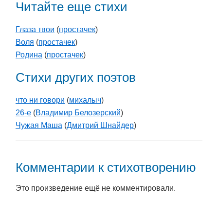
Читайте еще стихи
Глаза твои
(
простачек
)
Воля
(
простачек
)
Родина
(
простачек
)
Стихи других поэтов
что ни говори
(
михалыч
)
26-e
(
Владимир Белозерский
)
Чужая Маша
(
Дмитрий Шнайдер
)
Комментарии к стихотворению
Это произведение ещё не комментировали.