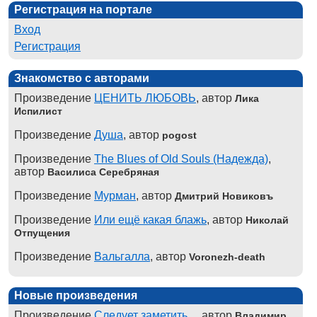
Регистрация на портале
Вход
Регистрация
Знакомство с авторами
Произведение
ЦЕНИТЬ ЛЮБОВЬ
, автор
Лика
Испилист
Произведение
Душа
, автор
pogost
Произведение
The Blues of Old Souls (Надежда)
,
автор
Василиса Серебряная
Произведение
Мурман
, автор
Дмитрий Новиковъ
Произведение
Или ещё какая блажь
, автор
Николай
Отпущения
Произведение
Вальгалла
, автор
Voronezh-death
Новые произведения
Произведение
Следует заметить...
, автор
Владимир