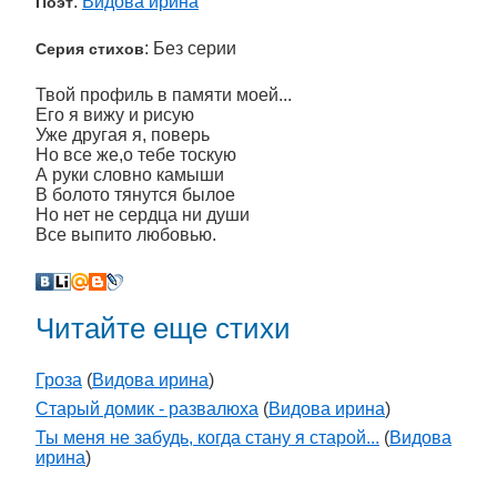
:
Видова ирина
Поэт
: Без серии
Серия стихов
Твой профиль в памяти моей...
Его я вижу и рисую
Уже другая я, поверь
Но все же,о тебе тоскую
А руки словно камыши
В болото тянутся былое
Но нет не сердца ни души
Все выпито любовью.
Читайте еще стихи
Гроза
(
Видова ирина
)
Старый домик - развалюха
(
Видова ирина
)
Ты меня не забудь, когда стану я старой...
(
Видова
ирина
)