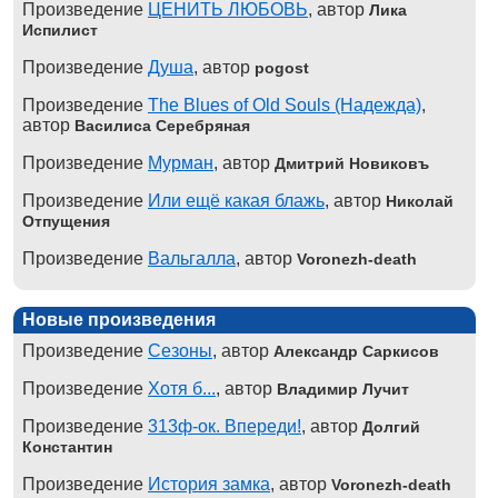
Произведение
ЦЕНИТЬ ЛЮБОВЬ
, автор
Лика
Испилист
Произведение
Душа
, автор
pogost
Произведение
The Blues of Old Souls (Надежда)
,
автор
Василиса Серебряная
Произведение
Мурман
, автор
Дмитрий Новиковъ
Произведение
Или ещё какая блажь
, автор
Николай
Отпущения
Произведение
Вальгалла
, автор
Voronezh-death
Новые произведения
Произведение
Сезоны
, автор
Александр Саркисов
Произведение
Хотя б...
, автор
Владимир Лучит
Произведение
313ф-ок. Впереди!
, автор
Долгий
Константин
Произведение
История замка
, автор
Voronezh-death