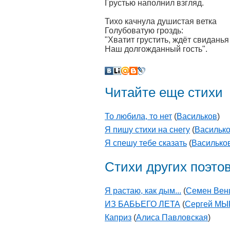
Грустью наполнил взгляд.
Тихо качнула душистая ветка
Голубоватую гроздь:
"Хватит грустить, ждёт свиданья
Наш долгожданный гость".
Читайте еще стихи
То любила, то нет
(
Васильков
)
Я пишу стихи на снегу
(
Васильк
Я спешу тебе сказать
(
Василько
Стихи других поэто
Я растаю, как дым...
(
Семен Вен
ИЗ БАБЬЕГО ЛЕТА
(
Сергей М
Каприз
(
Алиса Павловская
)