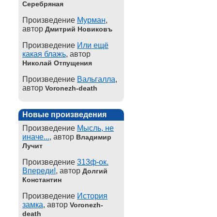
Серебряная
Произведение
Мурман
,
автор
Дмитрий Новиковъ
Произведение
Или ещё
какая блажь
, автор
Николай Отпущения
Произведение
Вальгалла
,
автор
Voronezh-death
Новые произведения
Произведение
Мысль, не
иначе...
, автор
Владимир
Лучит
Произведение
313ф-ок.
Впереди!
, автор
Долгий
Константин
Произведение
История
замка
, автор
Voronezh-
death