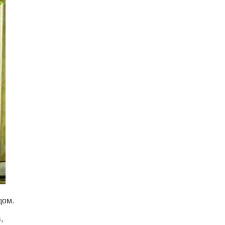
дом.
,