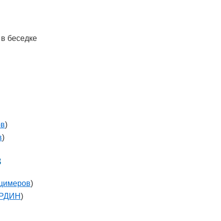
 в беседке
ов
)
в
)
в
цимеров
)
ЫРДИН
)