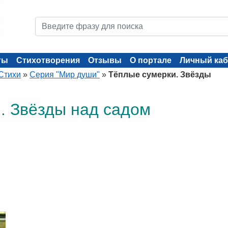
ты
Стихотворения
Отзывы
О портале
Личный каб
Стихи
»
Серия "Мир души"
»
Тёплые сумерки. Звёзды
. Звёзды над садом