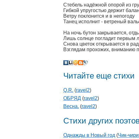
Стебель надёжной опорой из гру
Гибкой упругостью держит балан
Ветру поклонится и в непогоду
Танец исполнит - ветреный валь
На ночь бутон закрывается, отды
Лишь солнце погладит первым л
Снова цветок открывается в рад
Взглядам прохожих, вниманию п
Читайте еще стихи
Q.R.
(
ravel2
)
ОБРЯД
(
ravel2
)
Весна.
(
ravel2
)
Стихи других поэто
Однажды в Новый год
(
Чик-чири