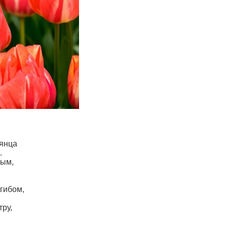
лянца
.
ным,
згибом,
тру,