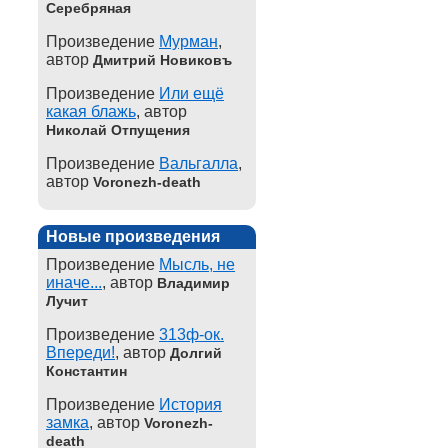
Серебряная
Произведение
Мурман
,
автор
Дмитрий Новиковъ
Произведение
Или ещё
какая блажь
, автор
Николай Отпущения
Произведение
Вальгалла
,
автор
Voronezh-death
Новые произведения
Произведение
Мысль, не
иначе...
, автор
Владимир
Лучит
Произведение
313ф-ок.
Впереди!
, автор
Долгий
Константин
Произведение
История
замка
, автор
Voronezh-
death