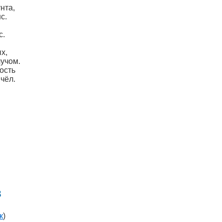
нта,
с.
с.
х,
учом.
ость
чёл.
в
к
)