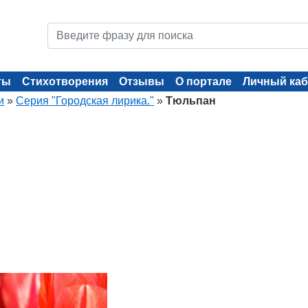
ты
Стихотворения
Отзывы
О портале
Личный каб
и
»
Серия "Городская лирика."
»
Тюльпан