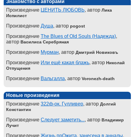
Знакомство с авторами
Произведение
ЦЕНИТЬ ЛЮБОВЬ
, автор
Лика
Испилист
Произведение
Душа
, автор
pogost
Произведение
The Blues of Old Souls (Надежда)
,
автор
Василиса Серебряная
Произведение
Мурман
, автор
Дмитрий Новиковъ
Произведение
Или ещё какая блажь
, автор
Николай
Отпущения
Произведение
Вальгалла
, автор
Voronezh-death
Новые произведения
Произведение
322ф-ок. Гулливер
, автор
Долгий
Константин
Произведение
Следует заметить...
, автор
Владимир
Лучит
Произведение
Жизнь прОжита, занесена в анналы
,