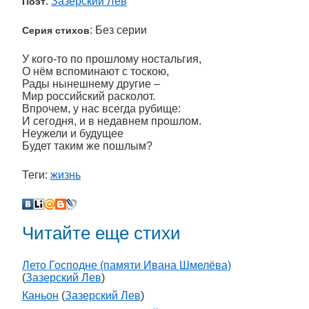
:
Зазерский Лев
Поэт
: Без серии
Серия стихов
У кого-то по прошлому ностальгия,
О нём вспоминают с тоскою,
Рады нынешнему другие –
Мир российский расколот.
Впрочем, у нас всегда рубище:
И сегодня, и в недавнем прошлом.
Неужели и будущее
Будет таким же пошлым?
Теги:
жизнь
Читайте еще стихи
Лето Господне (памяти Ивана Шмелёва)
(
Зазерский Лев
)
Каньон
(
Зазерский Лев
)