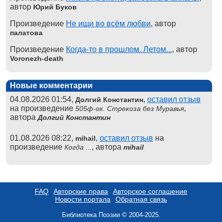
автор
Юрий Буков
Произведение
Не ищи во всём любви
, автор
палатова
Произведение
Когда-то в прошлом. Летом...
, автор
Voronezh-death
Новые комментарии
04.08.2026 01:54,
,
оставил отзыв
Долгий Константин
на произведение
,
505ф-ок. Стрекоза без Муравья
автора
Долгий Константин
01.08.2026 08:22,
,
оставил отзыв
на
mihail
произведение
, автора
Когда ...
mihail
FAQ
Авторские права
Авторское соглашение
Новости портала
Обратная связь
Библиотека Поэзии © 2004-2025.