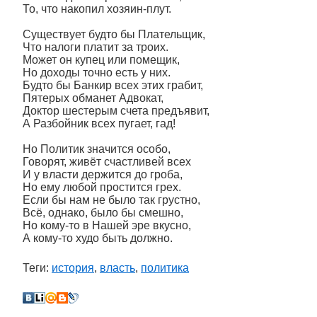
То, что накопил хозяин-плут.
Существует будто бы Плательщик,
Что налоги платит за троих.
Может он купец или помещик,
Но доходы точно есть у них.
Будто бы Банкир всех этих грабит,
Пятерых обманет Адвокат,
Доктор шестерым счета предъявит,
А Разбойник всех пугает, гад!
Но Политик значится особо,
Говорят, живёт счастливей всех
И у власти держится до гроба,
Но ему любой простится грех.
Если бы нам не было так грустно,
Всё, однако, было бы смешно,
Но кому-то в Нашей эре вкусно,
А кому-то худо быть должно.
Теги:
история
,
власть
,
политика