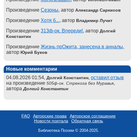
Произведение
Сезоны
, автор
Александр Саркисов
Произведение
Хотя б...
, автор
Владимир Лучит
Произведение
313ф-ок. Впереди!
, автор
Долгий
Константин
Произведение
Жизнь прОжита, занесена в анналы
,
автор
Юрий Буков
Новые комментарии
04.08.2026 01:54,
,
оставил отзыв
Долгий Константин
на произведение
,
505ф-ок. Стрекоза без Муравья
автора
Долгий Константин
FAQ
Авторские права
Авторское соглашение
Новости портала
Обратная связь
Библиотека Поэзии © 2004-2025.