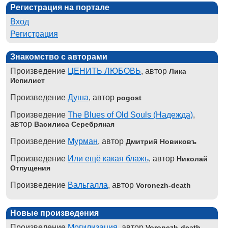
Регистрация на портале
Вход
Регистрация
Знакомство с авторами
Произведение
ЦЕНИТЬ ЛЮБОВЬ
, автор
Лика
Испилист
Произведение
Душа
, автор
pogost
Произведение
The Blues of Old Souls (Надежда)
,
автор
Василиса Серебряная
Произведение
Мурман
, автор
Дмитрий Новиковъ
Произведение
Или ещё какая блажь
, автор
Николай
Отпущения
Произведение
Вальгалла
, автор
Voronezh-death
Новые произведения
Произведение
Могилизация
, автор
Voronezh-death