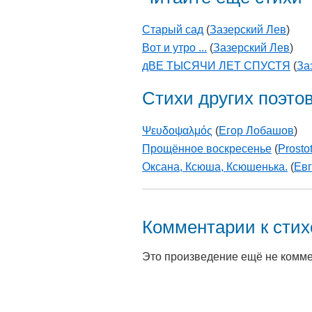
Старый сад
(
Зазерский Лев
)
Вот и утро ...
(
Зазерский Лев
)
дВЕ ТЫСЯЧИ ЛЕТ СПУСТЯ
(
За
Стихи других поэто
Ψευδοψαλμός
(
Егор Лобашов
)
Прощённое воскресенье
(
Prosto
Оксана, Ксюша, Ксюшенька.
(
Евг
Комментарии к сти
Это произведение ещё не комм