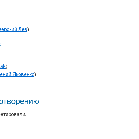
зерский Лев
)
в
tak
)
ений Яковенко
)
хотворению
ентировали.