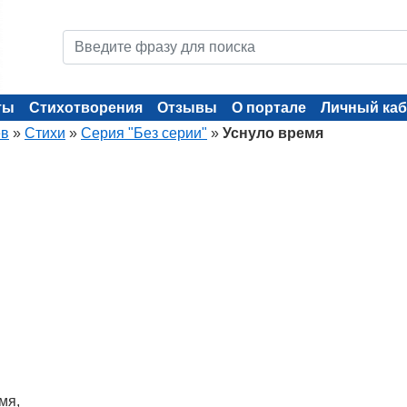
ты
Стихотворения
Отзывы
О портале
Личный каб
ев
»
Стихи
»
Серия "Без серии"
»
Уснуло время
мя,