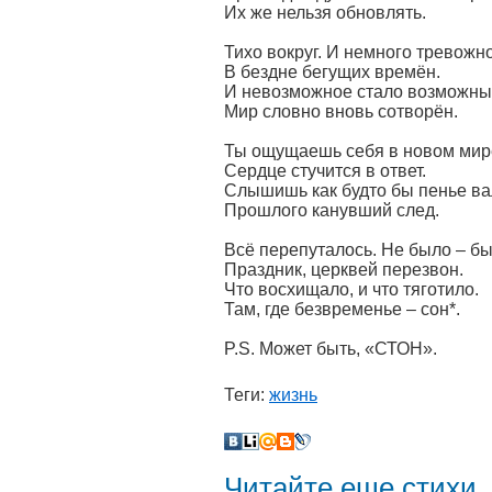
Их же нельзя обновлять.
Тихо вокруг. И немного тревожн
В бездне бегущих времён.
И невозможное стало возможны
Мир словно вновь сотворён.
Ты ощущаешь себя в новом мир
Сердце стучится в ответ.
Слышишь как будто бы пенье ва
Прошлого канувший след.
Всё перепуталось. Не было – б
Праздник, церквей перезвон.
Что восхищало, и что тяготило.
Там, где безвременье – сон*.
P.S. Может быть, «СТОН».
Теги:
жизнь
Читайте еще стихи