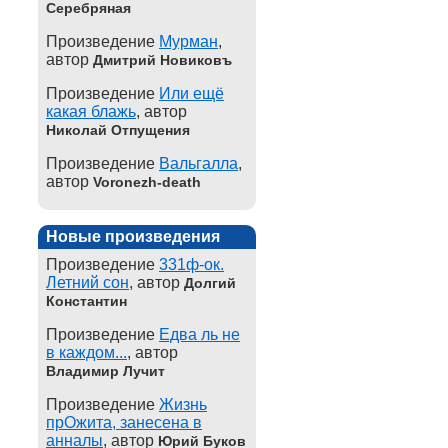
Серебряная
Произведение
Мурман
,
автор
Дмитрий Новиковъ
Произведение
Или ещё
какая блажь
, автор
Николай Отпущения
Произведение
Вальгалла
,
автор
Voronezh-death
Новые произведения
Произведение
331ф-ок.
Летний сон
, автор
Долгий
Константин
Произведение
Едва ль не
в каждом...
, автор
Владимир Лучит
Произведение
Жизнь
прОжита, занесена в
анналы
, автор
Юрий Буков