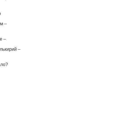
о
м –
е –
лькирий –
ыло?