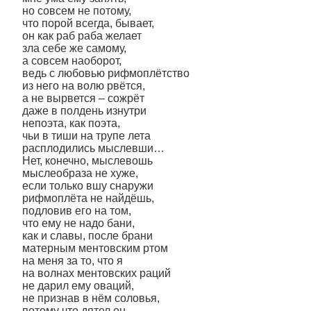
но совсем не потому,
что порой всегда, бывает,
он как раб раба желает
зла себе же самому,
а совсем наоборот,
ведь с любовью рифмоплётство
из него на волю рвётся,
а не вырвется – сожрёт
даже в полдень изнутри
непоэта, как поэта,
чьи в тиши на трупе лета
расплодились мыслевши…
Нет, конечно, мыслевошь
мыслеобраза не хуже,
если только вшу снаружи
рифмоплёта не найдёшь,
подловив его на том,
что ему не надо бани,
как и славы, после брани
матерным ментовским ртом
на меня за то, что я
на волнах ментовских раций
не дарил ему оваций,
не признав в нём соловья,
потому что дятел он,