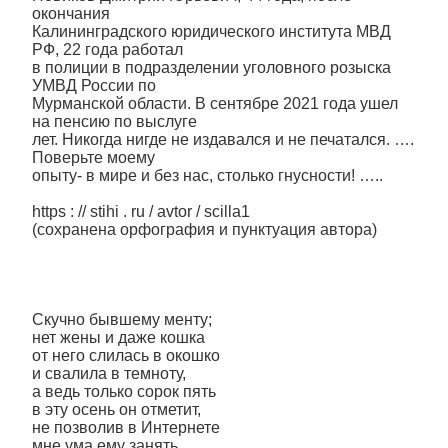
окончания
Калининградского юридического института МВД
РФ, 22 года работал
в полиции в подразделении уголовного розыска
УМВД России по
Мурманской области. В сентябре 2021 года ушел
на пенсию по выслуге
лет. Никогда нигде не издавался и не печатался. ….
Поверьте моему
опыту- в мире и без нас, столько гнусности! …..
https : // stihi . ru / avtor / scilla1
(сохранена орфография и пунктуация автора)
Скучно бывшему менту;
нет жены и даже кошка
от него слилась в окошко
и свалила в темноту,
а ведь только сорок пять
в эту осень он отметит,
не позволив в Интернете
мне ума ему занять,