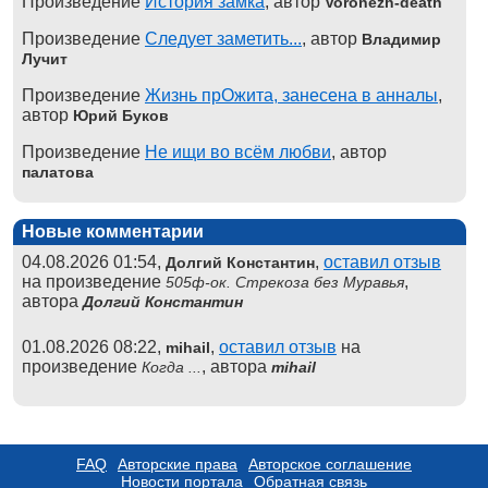
Произведение
История замка
, автор
Voronezh-death
Произведение
Следует заметить...
, автор
Владимир
Лучит
Произведение
Жизнь прОжита, занесена в анналы
,
автор
Юрий Буков
Произведение
Не ищи во всём любви
, автор
палатова
Новые комментарии
04.08.2026 01:54,
,
оставил отзыв
Долгий Константин
на произведение
,
505ф-ок. Стрекоза без Муравья
автора
Долгий Константин
01.08.2026 08:22,
,
оставил отзыв
на
mihail
произведение
, автора
Когда ...
mihail
FAQ
Авторские права
Авторское соглашение
Новости портала
Обратная связь