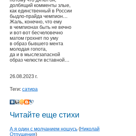
долбящий комменты злые,
как единственный в России
быдло-прайда чемпион…
Жаль, конечно, что ему
в чемпионах быть не вечно
и вот-вот бесчеловечно
матом грохнет по уму
в образ бывшего мента
молодая гопота,
да и в мыслезапасной
образ челюсти вставной…
26.08.2023 г.
Теги:
сатира
Читайте еще стихи
А я один с молчанием ношусь
(
Николай
Отпущения
)