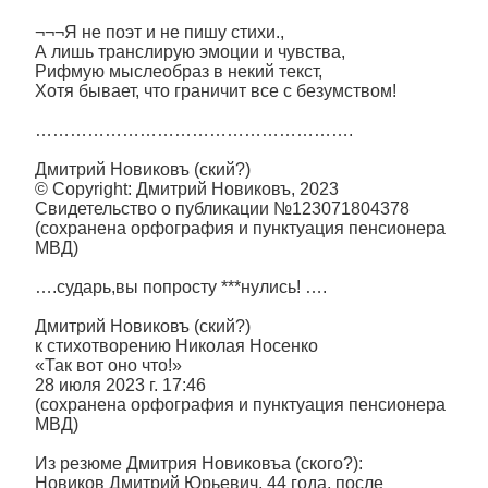
¬¬¬Я не поэт и не пишу стихи.,
А лишь транслирую эмоции и чувства,
Рифмую мыслеобраз в некий текст,
Хотя бывает, что граничит все с безумством!
……………………………………………….
Дмитрий Новиковъ (ский?)
© Copyright: Дмитрий Новиковъ, 2023
Свидетельство о публикации №123071804378
(сохранена орфография и пунктуация пенсионера
МВД)
….сударь,вы попросту ***нулись! ….
Дмитрий Новиковъ (ский?)
к стихотворению Николая Носенко
«Так вот оно что!»
28 июля 2023 г. 17:46
(сохранена орфография и пунктуация пенсионера
МВД)
Из резюме Дмитрия Новиковъа (ского?):
Новиков Дмитрий Юрьевич, 44 года, после