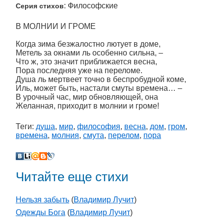
: Философские
Серия стихов
В МОЛНИИ И ГРОМЕ
Когда зима безжалостно лютует в доме,
Метель за окнами ль особенно сильна, –
Что ж, это значит приближается весна,
Пора последняя уже на переломе.
Душа ль мертвеет точно в беспробудной коме,
Иль, может быть, настали смуты времена… –
В урочный час, мир обновляющей, она
Желанная, приходит в молнии и громе!
Теги:
душа
,
мир
,
философия
,
весна
,
дом
,
гром
,
времена
,
молния
,
смута
,
перелом
,
пора
Читайте еще стихи
Нельзя забыть
(
Владимир Лучит
)
Одежды Бога
(
Владимир Лучит
)