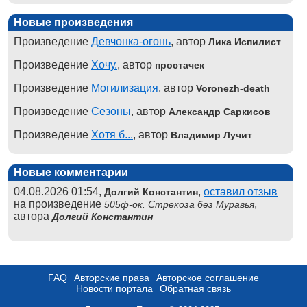
Новые произведения
Произведение
Девчонка-огонь
, автор
Лика Испилист
Произведение
Хочу.
, автор
простачек
Произведение
Могилизация
, автор
Voronezh-death
Произведение
Сезоны
, автор
Александр Саркисов
Произведение
Хотя б...
, автор
Владимир Лучит
Новые комментарии
04.08.2026 01:54,
,
оставил отзыв
Долгий Константин
на произведение
,
505ф-ок. Стрекоза без Муравья
автора
Долгий Константин
FAQ
Авторские права
Авторское соглашение
Новости портала
Обратная связь