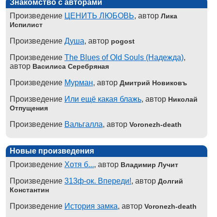
Знакомство с авторами
Произведение
ЦЕНИТЬ ЛЮБОВЬ
, автор
Лика
Испилист
Произведение
Душа
, автор
pogost
Произведение
The Blues of Old Souls (Надежда)
,
автор
Василиса Серебряная
Произведение
Мурман
, автор
Дмитрий Новиковъ
Произведение
Или ещё какая блажь
, автор
Николай
Отпущения
Произведение
Вальгалла
, автор
Voronezh-death
Новые произведения
Произведение
Хотя б...
, автор
Владимир Лучит
Произведение
313ф-ок. Впереди!
, автор
Долгий
Константин
Произведение
История замка
, автор
Voronezh-death