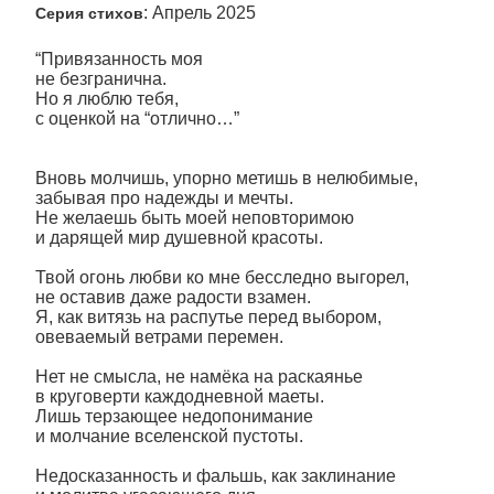
: Апрель 2025
Серия стихов
“Привязанность моя
не безгранична.
Но я люблю тебя,
с оценкой на “отлично…”
Вновь молчишь, упорно метишь в нелюбимые,
забывая про надежды и мечты.
Не желаешь быть моей неповторимою
и дарящей мир душевной красоты.
Твой огонь любви ко мне бесследно выгорел,
не оставив даже радости взамен.
Я, как витязь на распутье перед выбором,
овеваемый ветрами перемен.
Нет не смысла, не намёка на раскаянье
в круговерти каждодневной маеты.
Лишь терзающее недопонимание
и молчание вселенской пустоты.
Недосказанность и фальшь, как заклинание