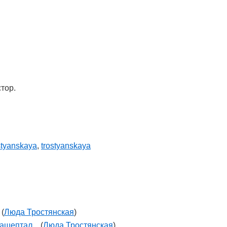
тор.
styanskaya
,
trostyanskaya
(
Люда Тростянская
)
ашептал...
(
Люда Тростянская
)