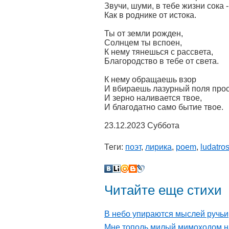
Звучи, шуми, в тебе жизни сока -
Как в роднике от истока.
Ты от земли рожден,
Солнцем ты вспоен,
К нему тянешься с рассвета,
Благородство в тебе от света.
К нему обращаешь взор
И вбираешь лазурный поля прос
И зерно наливается твое,
И благодатно само бытие твое.
23.12.2023 Суббота
Теги:
поэт
,
лирика
,
poem
,
ludatro
Читайте еще стихи
В небо упираются мыслей ручьи
Мне тополь милый мимоходом н