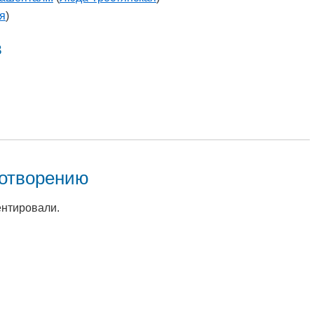
я
)
в
хотворению
ентировали.