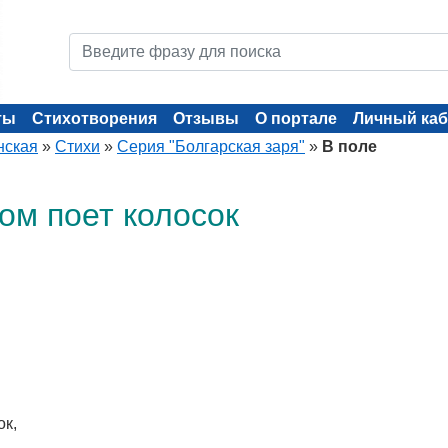
ты
Стихотворения
Отзывы
О портале
Личный каб
нская
»
Стихи
»
Серия "Болгарская заря"
»
В поле
ом поет колосок
ок,