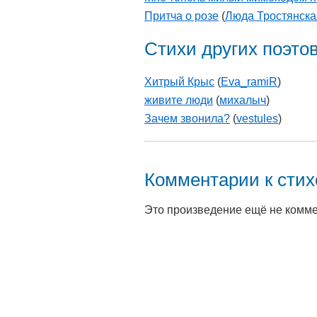
Притча о розе
(
Люда Тростянска
Стихи других поэто
Хитрый Крыс
(
Eva_ramiR
)
живите люди
(
михалыч
)
Зачем звонила?
(
vestules
)
Комментарии к сти
Это произведение ещё не комм