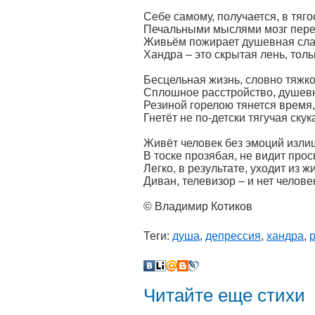
Себе самому, получается, в тяго
Печальными мыслями мозг пере
Живьём пожирает душевная сла
Хандра – это скрытая лень, толь
Бесцельная жизнь, словно тяжко
Сплошное расстройство, душевн
Резиной горелою тянется время,
Гнетёт не по-детски тягучая скук
Живёт человек без эмоций изли
В тоске прозябая, не видит про
Легко, в результате, уходит из ж
Диван, телевизор – и нет челове
© Владимир Котиков
Теги:
душа
,
депрессия
,
хандра
,
Читайте еще стихи