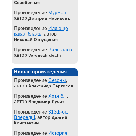
Серебряная
Произведение
Мурман
,
автор
Дмитрий Новиковъ
Произведение
Или ещё
какая блажь
, автор
Николай Отпущения
Произведение
Вальгалла
,
автор
Voronezh-death
Новые произведения
Произведение
Сезоны
,
автор
Александр Саркисов
Произведение
Хотя б...
,
автор
Владимир Лучит
Произведение
313ф-ок.
Впереди!
, автор
Долгий
Константин
Произведение
История