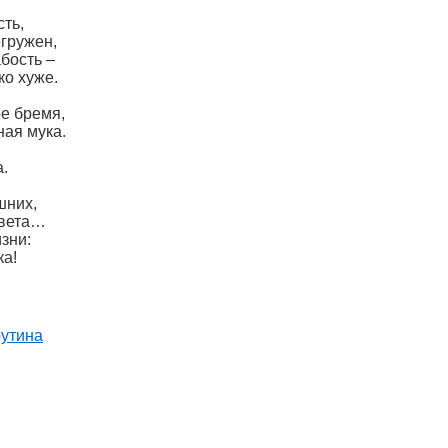
сть,
гружен,
бость –
ко хуже.
е бремя,
ая мука.
а.
шних,
света…
изни:
ка!
рутина