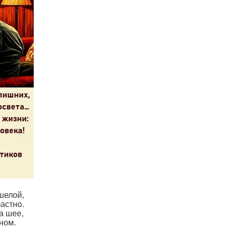
шелой,
астно.
а шее,
ном.