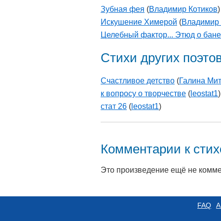
Зубная фея
(
Владимир Котиков
)
Искушение Химерой
(
Владимир 
Целебный фактор... Этюд о бане
Стихи других поэто
Счастливое детство
(
Галина Ми
к вопросу о творчестве
(
leostat1
)
стат 26
(
leostat1
)
Комментарии к сти
Это произведение ещё не комм
FAQ
А