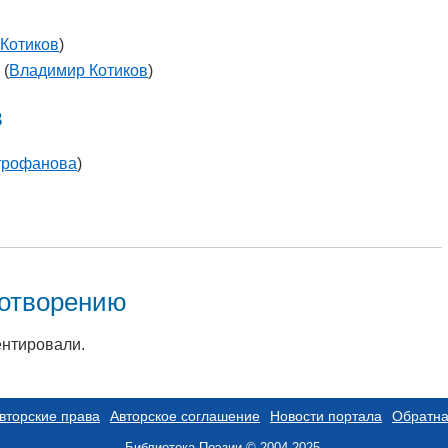
Котиков
)
(
Владимир Котиков
)
в
трофанова
)
хотворению
ентировали.
вторские права
Авторское соглашение
Новости портала
Обратна
Библиотека Поэзии © 2004-2025.