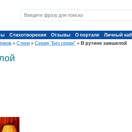
ты
Стихотворения
Отзывы
О портале
Личный каб
тиков
»
Стихи
»
Серия "Без серии"
»
В рутине замшелой
лой