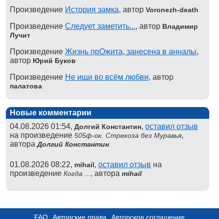
Произведение
История замка
, автор
Voronezh-death
Произведение
Следует заметить...
, автор
Владимир
Лучит
Произведение
Жизнь прОжита, занесена в анналы
,
автор
Юрий Буков
Произведение
Не ищи во всём любви
, автор
палатова
Новые комментарии
04.08.2026 01:54,
,
оставил отзыв
Долгий Константин
на произведение
,
505ф-ок. Стрекоза без Муравья
автора
Долгий Константин
01.08.2026 08:22,
,
оставил отзыв
на
mihail
произведение
, автора
Когда ...
mihail
FAQ
Авторские права
Авторское соглашение