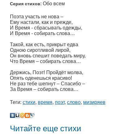
: Обо всем
Серия стихов
Поэта участь не нова –
Ему настали, как и прежде,
И Время - сбрасывать одежды,
И Время - собирать слова…
Такой, как есть, прикрыт едва
Одною сиротливой лирой,
Он вновь спешит поведать миру,
Что Время – собирать слова…
Держись, Поэт! Пройдёт молва,
Опять оденешься красиво!
Не раз тебе шепнут – Спасибо –
За Время – собирать слова…
Теги:
стихи
,
время
,
поэт
,
слово
,
мизиряев
Читайте еще стихи