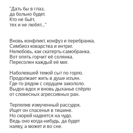
"Дать бы в глаз,
да больно будет.
Кто не бьёт,
тех и не любят..."
Вновь конфликт, конфуз и перебранка.
Симбиоз коварства и интриг.
Нелюбовь, как скатерть-самобранка.
Вот опять горчит её солянка.
Пересолен каждый её миг.
Наболевшей темой сыт по горло.
Продолжает жить в душе изъян.
Где-то рядом с сердцем закололо.
Выдох-вдох и вновь дыханье спёрло
от словесных агрессивных ран.
Терпелив измученный рассудок.
Ищет он спасенья в тишине.
Но скорей надеется на чудо.
Ведь оно когда-нибудь, да будет
наяву, а может и во сне.