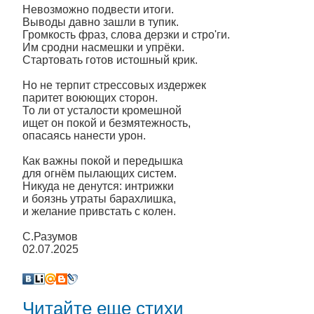
Невозможно подвести итоги.
Выводы давно зашли в тупик.
Громкость фраз, слова дерзки и стро'ги.
Им сродни насмешки и упрёки.
Стартовать готов истошный крик.
Но не терпит стрессовых издержек
паритет воюющих сторон.
То ли от усталости кромешной
ищет он покой и безмятежность,
опасаясь нанести урон.
Как важны покой и передышка
для огнём пылающих систем.
Никуда не денутся: интрижки
и боязнь утраты барахлишка,
и желание привстать с колен.
С.Разумов
02.07.2025
Читайте еще стихи