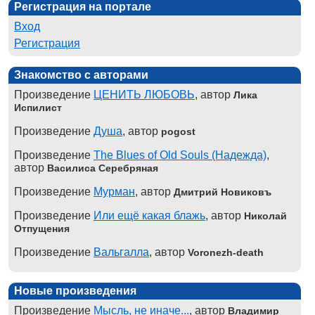
Регистрация на портале
Вход
Регистрация
Знакомство с авторами
Произведение
ЦЕНИТЬ ЛЮБОВЬ
, автор
Лика
Испилист
Произведение
Душа
, автор
pogost
Произведение
The Blues of Old Souls (Надежда)
,
автор
Василиса Серебряная
Произведение
Мурман
, автор
Дмитрий Новиковъ
Произведение
Или ещё какая блажь
, автор
Николай
Отпущения
Произведение
Вальгалла
, автор
Voronezh-death
Новые произведения
Произведение
Мысль, не иначе...
, автор
Владимир