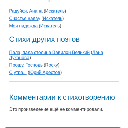
Радуйся, Анапа
(
Искатель
)
Счастье наяву
(
Искатель
)
Моя надежда
(
Искатель
)
Стихи других поэтов
Пала, пала столица Вавилон Великий
(
Лана
Луканова
)
Прошу, Господь
(
Rocky
)
С утра...
(
Юрий Арестов
)
Комментарии к стихотворению
Это произведение ещё не комментировали.