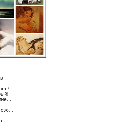
а,
нет?
вый!
 мне…
й…
 сво…,
о,