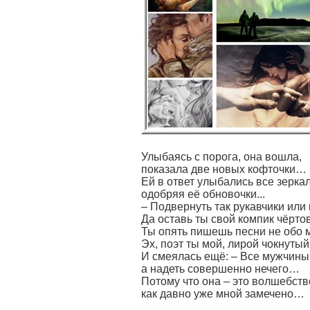
Улыбаясь с порога, она вошла,
показала две новых кофточки…
Ей в ответ улыбались все зеркал
одобряя её обновочки...
– Подвернуть так рукавчики или 
Да оставь ты свой компик чёрто
Ты опять пишешь песни не обо
Эх, поэт ты мой, лирой чокнуты
И смеялась ещё: – Все мужчины
а надеть совершенно нечего…
Потому что она – это волшебств
как давно уже мной замечено…