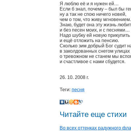
Я люблю её и я нужен ей…
Если б знал, почему – был бы ге
ну а так не спою ничего новей,
чем о том, что живу мгновение
Знаю, будет она эту жизнь люби
и без песен моих, и с песнями…
Надо шубку ей новую прикупить
и ещё отложить на пенсию.
Сколько зим добрый Бог судит н
в заколдованных снегом улицах
о тревожном не станем мы вспо
и счастливое с нами сбудется.
26. 10. 2008 г.
Теги:
песня
Читайте еще стихи
Во всех оттенках радужного фла