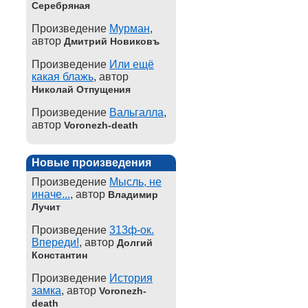
Серебряная
Произведение
Мурман
,
автор
Дмитрий Новиковъ
Произведение
Или ещё
какая блажь
, автор
Николай Отпущения
Произведение
Вальгалла
,
автор
Voronezh-death
Новые произведения
Произведение
Мысль, не
иначе...
, автор
Владимир
Лучит
Произведение
313ф-ок.
Впереди!
, автор
Долгий
Константин
Произведение
История
замка
, автор
Voronezh-
death