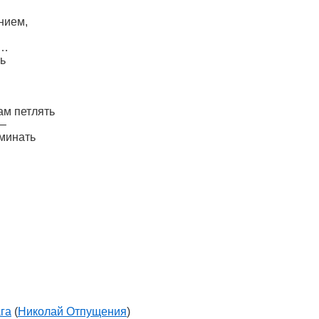
нием,
м…
ть
ам петлять
 –
минать
га
(
Николай Отпущения
)