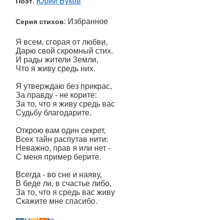
:
Юрий Буков
Поэт
: Избранное
Серия стихов
Я всем, сгорая от любви,
Дарю свой скромный стих.
И рады жители Земли,
Что я живу средь них.
Я утверждаю без прикрас,
За правду - не корите:
За то, что я живу средь вас
Судьбу благодарите.
Открою вам один секрет,
Всех тайн распутав нити:
Неважно, прав я или нет -
С меня пример берите.
Всегда - во сне и наяву,
В беде ли, в счастье либо,
За то, что я средь вас живу
Скажите мне спасибо.