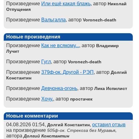
Произведение
Или ещё какая блажь
, автор
Николай
Отпущения
Произведение
Вальгалла
, автор
Voronezh-death
Новые произведения
Произведение
Как не всякому...
, автор
Владимир
Лучит
Произведение
Гугл
, автор
Voronezh-death
Произведение
379ф-ок. Другой - РЭП
, автор
Долгий
Константин
Произведение
Девчонка-огонь
, автор
Лика Испилист
Произведение
Хочу.
, автор
простачек
Новые комментарии
04.08.2026 01:54,
,
оставил отзыв
Долгий Константин
на произведение
,
505ф-ок. Стрекоза без Муравья
автора
Долгий Константин