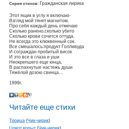
: Гражданская лирика
Серия стихов
Этот ящик в углу я включаю-
Взгляд мой тянет магнитом.
Про себя каждый день отмечаю
Сколько ранено,сколько убито
Сколько крови сочится оттуда,
Не всегда это клюквенный сок.
Все смешалось:продукт Голливуда
И сограждан пробитый висок
И это все в глаза и уши
Неокрепшего еще юнца,
В распахнутые настежь души
Тяжёлой дозою свинца…
1999г.
Читайте еще стихи
Троица
(
Чик-чирик
)
Цокот копыт
(
Чик-чирик
)