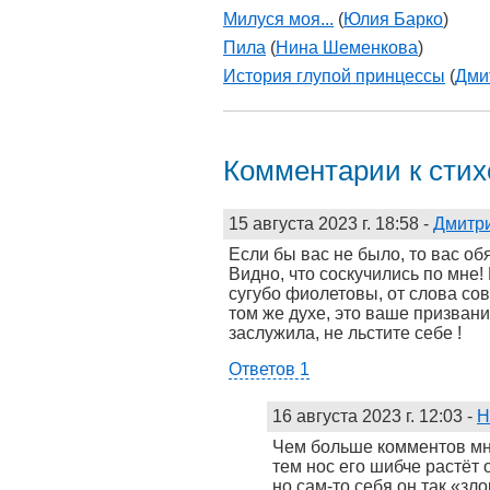
Милуся моя...
(
Юлия Барко
)
Пила
(
Нина Шеменкова
)
История глупой принцессы
(
Дми
Комментарии к сти
15 августа 2023 г. 18:58
-
Дмитр
Если бы вас не было, то вас об
Видно, что соскучились по мне!
сугубо фиолетовы, от слова со
том же духе, это ваше призвани
заслужила, не льстите себе !
Ответов 1
16 августа 2023 г. 12:03
-
Н
Чем больше комментов мн
тем нос его шибче растёт 
но сам-то себя он так «зл