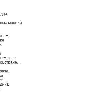
одца
чных мнений
овам,
оже
м;
е
м смысле
соцстране…
разд,
рая
асс…
днит,
,