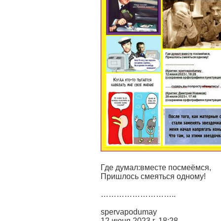
Где думал:вместе посмеёмся,
Пришлось смеяться одному!
………………………..
spervapodumay
12 июня 2023 г. 18:28