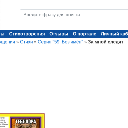
ты
Стихотворения
Отзывы
О портале
Личный каб
ущения
»
Стихи
»
Серия "59. Без имён"
»
За мной следят