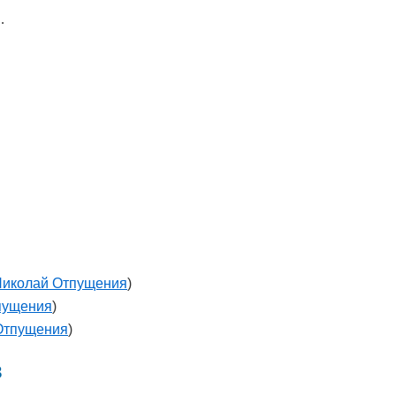
…
иколай Отпущения
)
пущения
)
Отпущения
)
в