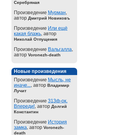
Серебряная
Произведение
Мурман
,
автор
Дмитрий Новиковъ
Произведение
Или ещё
какая блажь
, автор
Николай Отпущения
Произведение
Вальгалла
,
автор
Voronezh-death
Новые произведения
Произведение
Мысль, не
иначе...
, автор
Владимир
Лучит
Произведение
313ф-ок.
Впереди!
, автор
Долгий
Константин
Произведение
История
замка
, автор
Voronezh-
death