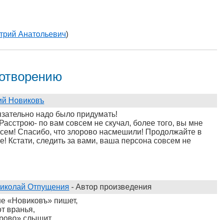
трий Анатольевич
)
хотворению
ий Новиковъ
язательно надо было придумать!
 Расстрою- по вам совсем не скучал, более того, вы мне
всем! Спасибо, что злорово насмешили! Продолжайте в
е! Кстати, следить за вами, ваша персона совсем не
иколай Отпущения
- Автор произведения
е «Новиковъ» пишет,
от вранья,
орово» слышит,