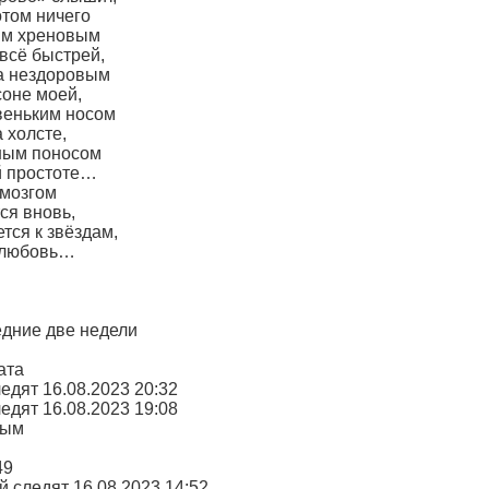
отом ничего
дым хреновым
 всё быстрей,
а нездоровым
соне моей,
ивеньким носом
а холсте,
ным поносом
й простоте…
 мозгом
ся вновь,
тся к звёздам,
 любовь…
едние две недели
ата
едят 16.08.2023 20:32
едят 16.08.2023 19:08
дым
49
 следят 16.08.2023 14:52