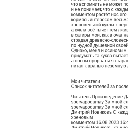
что вспомнить не может п
и не понимает, что с каж
комментом растёт нос его
кормясь интересом весьм
хреновенькой куклы к пер
а кукла всё тычет тем лж
в сатиры мои, как в очаг н
страдая древесно-словес
по нудной душевной свое
Однако, меня и осиновым
придумать та кукла пытает
а носом прорваться старае
питая к вранью неземную
Мои читатели
Список читателей за посл
Читатель Произведение Д
spervapodumay За мной сл
spervapodumay За мной сл
Дмитрий Новиковъ С каж
хреновым
комментом 16.08.2023 16:
Дмитрий Новиковъ За мной