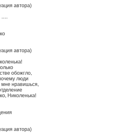
уация автора)
! ….
ко
уация автора)
иколенька!
только
стве обожгло,
 почему люди
ы мне нравишься,
отделение
ко, Николенька!
щения
уация автора)