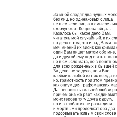
За мной следят два чудных мол
без лиц, но одинаковых с лица
не в смысле лиц, а в смысле ли
скорлупок от Кощеева яйца…
Казалось бы, какое дело Вам,
читатель мой случайный, к их сл
но дело в том, что и над Вами т
меч мнений их висит, как фимиа
один Вам пишет матом обо мне,
да и другой ему под стать вполн
не в смысле мата, но в понятно
для всех рождённых в бывшей 
За дело, не за дело, но и Вас
клеймить любой из них всегда го
но, грамотность при этом прези
как опиум для графоманских м
Да, ненависть сильней любви ро
причём она же рвёт, как динамит
моих героев тягу друга к другу,
но и в гробах их не разъединит,
и мёртвыми продолжат оба два
подсовывать живым свои слова