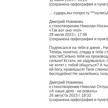
(сохранена орфография и пункт
….сударь,вы попросту ***нулись
Дмитрий Новиковъ
к стихотворению Николая Носен
«Так вот оно что!»
28 июля 2023 г. 17:46
(сохранена орфография и пункт
Подписался на тебя в дзене , Н
Теперь понятно, откуда в тебе с
злости!Сильно тебя на производ
сильно! Кстати, не задумывлся,
не хотят с тобой общаться? А т
ей богу, нравишься! Твое слюно
бесподобно! Не захлебнись толь
Дмитрий Новиковъ
к стихотворению Николая Отпу
«А наше дело - не рожать»
26 августа 2023 г. 18:32
(сохранена орфография и пункт