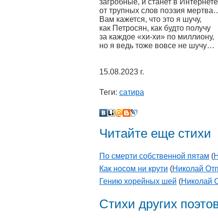
загробные, и станет в Интернете
от трупных слов поэзия мертва
Вам кажется, что это я шучу,
как Петросян, как будто получу
за каждое «хи-хи» по миллиону,
но я ведь тоже вовсе не шучу…
15.08.2023 г.
Теги:
сатира
Читайте еще стихи
По смерти собственной пятам
(
Н
Как носом ни крути
(
Николай От
Гению хорейных шей
(
Николай 
Стихи других поэто