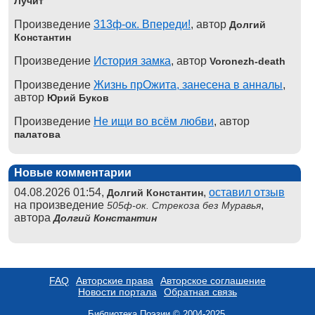
Лучит
Произведение
313ф-ок. Впереди!
, автор
Долгий
Константин
Произведение
История замка
, автор
Voronezh-death
Произведение
Жизнь прОжита, занесена в анналы
,
автор
Юрий Буков
Произведение
Не ищи во всём любви
, автор
палатова
Новые комментарии
04.08.2026 01:54,
,
оставил отзыв
Долгий Константин
на произведение
,
505ф-ок. Стрекоза без Муравья
автора
Долгий Константин
FAQ
Авторские права
Авторское соглашение
Новости портала
Обратная связь
Библиотека Поэзии © 2004-2025.