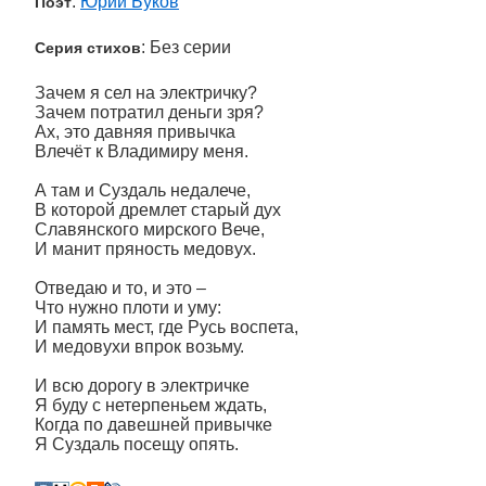
:
Юрий Буков
Поэт
: Без серии
Серия стихов
Зачем я сел на электричку?
Зачем потратил деньги зря?
Ах, это давняя привычка
Влечёт к Владимиру меня.
А там и Суздаль недалече,
В которой дремлет старый дух
Славянского мирского Вече,
И манит пряность медовух.
Отведаю и то, и это –
Что нужно плоти и уму:
И память мест, где Русь воспета,
И медовухи впрок возьму.
И всю дорогу в электричке
Я буду с нетерпеньем ждать,
Когда по давешней привычке
Я Суздаль посещу опять.