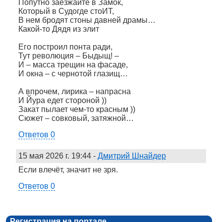
Попутно заезжайте в Замок,
Который в Судогде стоИТ,
В нем бродят стоны давней драмы…
Какой-то Дядя из элит
Его построил понта ради,
Тут революция – Быдыщ! –
И – масса трещин на фасаде,
И окна – с чернотой глазищ…
А впрочем, лирика – напрасна
И Йура едет стороной ))
Закат пылает чем-то красным ))
Сюжет – совковый, затяжной…
Ответов 0
15 мая 2026 г. 19:44
-
Дмитрий Шнайдер
Если влечёт, значит не зря.
Ответов 0
Регистрация на портале