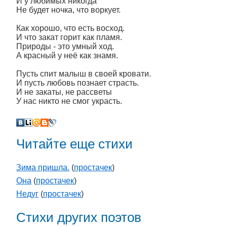
И у любимых никогда
Не будет ночка, что воркует.
Как хорошо, что есть восход.
И что закат горит как пламя.
Природы - это умный ход.
А красный у неё как знамя.
Пусть спит малыш в своей кровати.
И пусть любовь познает страсть.
И не закаты, не рассветы
У нас никто не смог украсть.
Читайте еще стихи
Зима пришла.
(
простачек
)
Она
(
простачек
)
Недуг
(
простачек
)
Стихи других поэтов