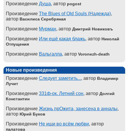
Произведение
Душа
, автор
pogost
Произведение
The Blues of Old Souls (Надежда)
,
автор
Василиса Серебряная
Произведение
Мурман
, автор
Дмитрий Новиковъ
Произведение
Или ещё какая блажь
, автор
Николай
Отпущения
Произведение
Вальгалла
, автор
Voronezh-death
Новые произведения
Произведение
Следует заметить...
, автор
Владимир
Лучит
Произведение
331ф-ок. Летний сон
, автор
Долгий
Константин
Произведение
Жизнь прОжита, занесена в анналы
,
автор
Юрий Буков
Произведение
Не ищи во всём любви
, автор
палатова