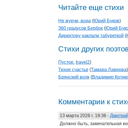
Читайте еще стихи
Не журчи, вода
(
Юрий Буков
)
360 градусов Бербок
(
Юрий Бук
Директору наклали табуреткой
(
Стихи других поэто
Пустое.
(
ravel2
)
Тихое счастье
(
Тамара Лаврова
)
Брянский волк
(
Владимир Котик
Комментарии к сти
13 марта 2026 г. 19:36
-
Дмитри
Должно быть, замечательная кн