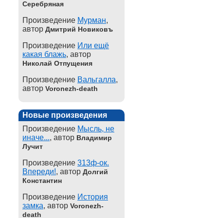
Серебряная
Произведение
Мурман
,
автор
Дмитрий Новиковъ
Произведение
Или ещё
какая блажь
, автор
Николай Отпущения
Произведение
Вальгалла
,
автор
Voronezh-death
Новые произведения
Произведение
Мысль, не
иначе...
, автор
Владимир
Лучит
Произведение
313ф-ок.
Впереди!
, автор
Долгий
Константин
Произведение
История
замка
, автор
Voronezh-
death