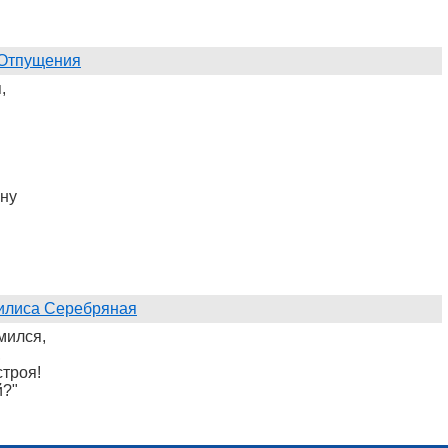
Отпущения
,
йну
илиса Серебряная
мился,
,
строя!
й?"