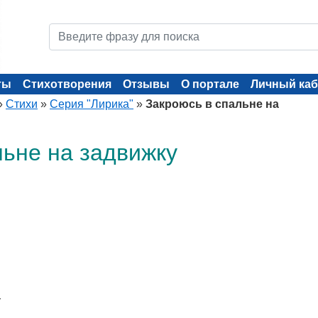
ты
Стихотворения
Отзывы
О портале
Личный каб
»
Стихи
»
Серия "Лирика"
»
Закроюсь в спальне на
льне на задвижку
у