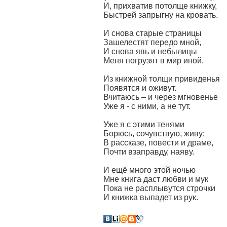
И, прихватив потолще книжку,
Быстрей запрыгну на кровать.
И снова старые страницы
Зашелестят передо мной,
И снова явь и небылицы
Меня погрузят в мир иной.
Из книжной толщи привиденья
Появятся и оживут.
Вчитаюсь – и через мгновенье
Уже я - с ними, а не тут.
Уже я с этими тенями
Борюсь, сочувствую, живу;
В рассказе, повести и драме,
Почти взаправду, наяву.
И ещё много этой ночью
Мне книга даст любви и мук
Пока не расплывутся строчки
И книжка выпадет из рук.