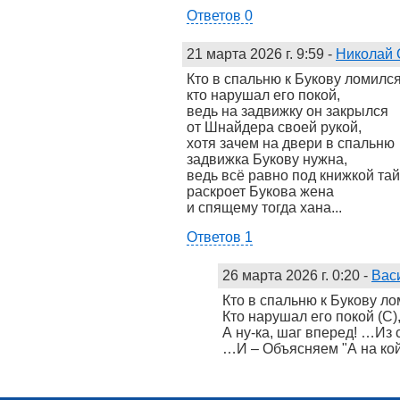
Ответов 0
21 марта 2026 г. 9:59
-
Николай 
Кто в спальню к Букову ломился
кто нарушал его покой,
ведь на задвижку он закрылся
от Шнайдера своей рукой,
хотя зачем на двери в спальню
задвижка Букову нужна,
ведь всё равно под книжкой та
раскроет Букова жена
и спящему тогда хана...
Ответов 1
26 марта 2026 г. 0:20
-
Вас
Кто в спальню к Букову ло
Кто нарушал его покой (С)
А ну-ка, шаг вперед! …Из 
…И – Объясняем "А на ко