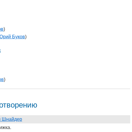
ов
)
Юрий Буков
)
в
ов
)
хотворению
й Шнайдер
ижка.