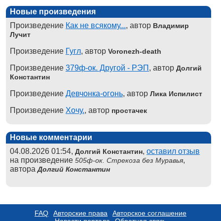
Новые произведения
Произведение
Как не всякому...
, автор
Владимир
Лучит
Произведение
Гугл
, автор
Voronezh-death
Произведение
379ф-ок. Другой - РЭП
, автор
Долгий
Константин
Произведение
Девчонка-огонь
, автор
Лика Испилист
Произведение
Хочу.
, автор
простачек
Новые комментарии
04.08.2026 01:54,
,
оставил отзыв
Долгий Константин
на произведение
,
505ф-ок. Стрекоза без Муравья
автора
Долгий Константин
FAQ
Авторские права
Авторское соглашение
Новости портала
Обратная связь