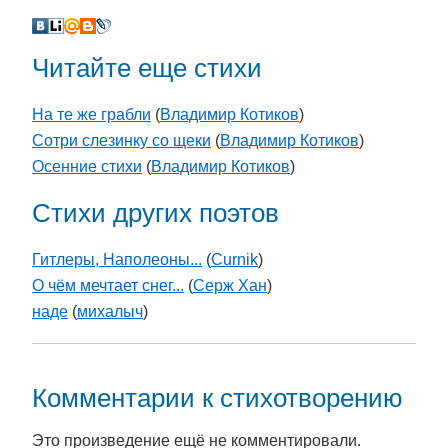
Читайте еще стихи
На те же грабли
(
Владимир Котиков
)
Сотри слезинку со щеки
(
Владимир Котиков
)
Осенние стихи
(
Владимир Котиков
)
Стихи других поэтов
Гитлеры, Наполеоны...
(
Curnik
)
О чём мечтает снег...
(
Серж Хан
)
наде
(
михалыч
)
Комментарии к стихотворению
Это произведение ещё не комментировали.