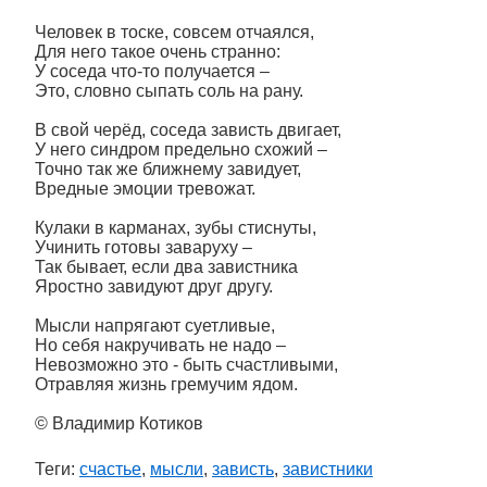
Человек в тоске, совсем отчаялся,
Для него такое очень странно:
У соседа что-то получается –
Это, словно сыпать соль на рану.
В свой черёд, соседа зависть двигает,
У него синдром предельно схожий –
Точно так же ближнему завидует,
Вредные эмоции тревожат.
Кулаки в карманах, зубы стиснуты,
Учинить готовы заваруху –
Так бывает, если два завистника
Яростно завидуют друг другу.
Мысли напрягают суетливые,
Но себя накручивать не надо –
Невозможно это - быть счастливыми,
Отравляя жизнь гремучим ядом.
© Владимир Котиков
Теги:
счастье
,
мысли
,
зависть
,
завистники