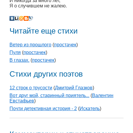
И никогда за много лет,
Я о случившем не жалею.
Читайте еще стихи
Ветер из прошлого
(
простачек
)
Пуля
(
простачек
)
В глазах.
(
простачек
)
Стихи других поэтов
12 строк о трусости
(
Дмитрий Глазков
)
Вот друг мой, старинный приятель...
(
Валентин
Евстафьев
)
Почти детективная история - 2
(
Искатель
)