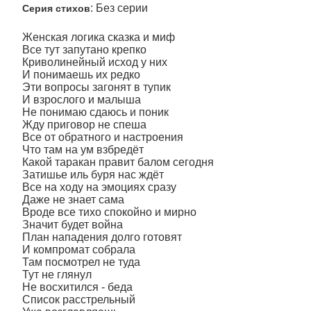
: Без серии
Серия стихов
Женская логика сказка и миф
Все тут запутано крепко
Криволинейный исход у них
И понимаешь их редко
Эти вопросы загонят в тупик
И взрослого и малыша
Не понимаю сдаюсь и поник
Жду приговор не спеша
Все от обратного и настроения
Что там на ум взбредёт
Какой таракан правит балом сегодня
Затишье иль буря нас ждёт
Все на ходу на эмоциях сразу
Даже не знает сама
Вроде все тихо спокойно и мирно
Значит будет война
План нападения долго готовят
И компромат собрала
Там посмотрел не туда
Тут не глянул
Не восхитился - беда
Список расстрельный