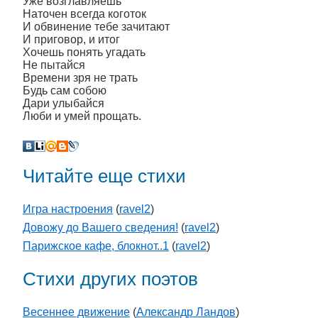
Уже возглавляешь
Наточен всегда коготок
И обвинение тебе зачитают
И приговор, и итог
Хочешь понять угадать
Не пытайся
Времени зря не трать
Будь сам собою
Дари улыбайся
Люби и умей прощать.
Читайте еще стихи
Игра настроения
(
ravel2
)
Довожу до Вашего сведения!
(
ravel2
)
Парижское кафе, блокнот..1
(
ravel2
)
Стихи других поэтов
Весеннее движение
(
Александр Ландов
)