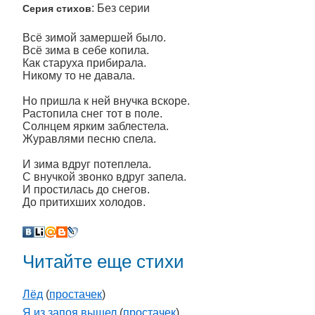
: Без серии
Серия стихов
Всё зимой замершей было.
Всё зима в себе копила.
Как старуха прибирала.
Никому то не давала.
Но пришла к ней внучка вскоре.
Растопила снег тот в поле.
Солнцем ярким заблестела.
Журавлями песню спела.
И зима вдруг потеплела.
С внучкой звонко вдруг запела.
И простилась до снегов.
До притихших холодов.
Читайте еще стихи
Лёд
(
простачек
)
Я из запоя вышел
(
простачек
)