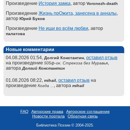
Произведение
История замка
, автор
Voronezh-death
Произведение
Жизнь прОжита, занесена в анналы
,
автор
Юрий Буков
Произведение
Не ищи во всём любви
, автор
палатова
Новые комментарии
04.08.2026 01:54,
,
оставил отзыв
Долгий Константин
на произведение
,
505ф-ок. Стрекоза без Муравья
автора
Долгий Константин
01.08.2026 08:22,
,
оставил отзыв
на
mihail
произведение
, автора
Когда ...
mihail
FAQ
Авторские права
Авторское соглашение
Новости портала
Обратная связь
Библиотека Поэзии © 2004-2025.