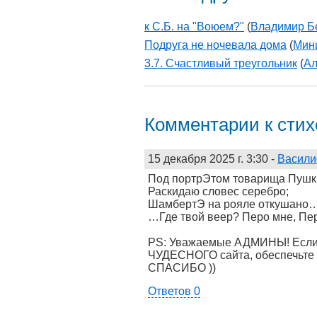
к С.Б. на "Воюем?"
(
Владимир Б
Подруга не ночевала дома
(
Мини
3.7. Счастливый треугольник
(
Ал
Комментарии к сти
15 декабря 2025 г. 3:30
-
Васили
Под портрЭтом товарища Пушк
Раскидаю словес серебро;
ШамбертЭ на рояле откушано
…Где твой веер? Перо мне, Пер
PS: Уважаемые АДМИНЫ! Если 
ЧУДЕСНОГО сайта, обеспечьте 
СПАСИБО ))
Ответов 0