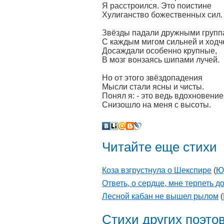
Я расстроился. Это поистине
Хулиганство божественных сил.
Звёзды падали дружными групп
С каждым мигом сильней и ходч
Досаждали особенно крупные,
В мозг вонзаясь шипами лучей.
Но от этого звёздопадения
Мысли стали ясны и чисты.
Понял я: - это ведь вдохновение
Снизошло на меня с высоты.
Читайте еще стихи
Коза взгрустнула о Шекспире
(
Ю
Ответь, о сердце, мне терпеть д
Лесной кабан не вышел рылом
(
Стихи других поэто