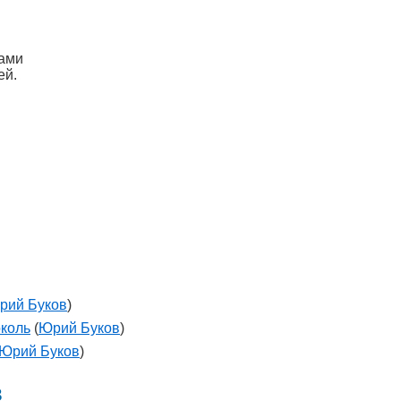
ами
ей.
рий Буков
)
околь
(
Юрий Буков
)
Юрий Буков
)
в