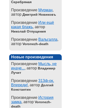
Серебряная
Произведение
Мурман
,
автор
Дмитрий Новиковъ
Произведение
Или ещё
какая блажь
, автор
Николай Отпущения
Произведение
Вальгалла
,
автор
Voronezh-death
Новые произведения
Произведение
Мысль, не
иначе...
, автор
Владимир
Лучит
Произведение
313ф-ок.
Впереди!
, автор
Долгий
Константин
Произведение
История
замка
, автор
Voronezh-
death