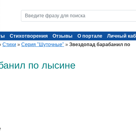
ты
Стихотворения
Отзывы
О портале
Личный каб
»
Стихи
»
Серия "Шуточные"
»
Звездопад барабанил по
банил по лысине
е