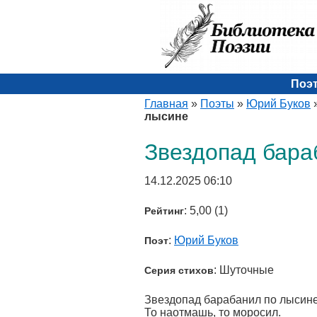
Поэ
Главная
»
Поэты
»
Юрий Буков
лысине
Звездопад бара
14.12.2025 06:10
: 5,00 (1)
Рейтинг
:
Юрий Буков
Поэт
: Шуточные
Серия стихов
Звездопад барабанил по лысин
То наотмашь, то моросил.