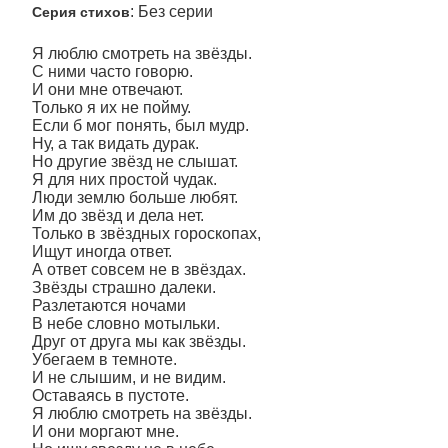
: Без серии
Серия стихов
Я люблю смотреть на звёзды.
С ними часто говорю.
И они мне отвечают.
Только я их не пойму.
Если б мог понять, был мудр.
Ну, а так видать дурак.
Но другие звёзд не слышат.
Я для них простой чудак.
Люди землю больше любят.
Им до звёзд и дела нет.
Только в звёздных гороскопах,
Ищут иногда ответ.
А ответ совсем не в звёздах.
Звёзды страшно далеки.
Разлетаются ночами
В небе словно мотыльки.
Друг от друга мы как звёзды.
Убегаем в темноте.
И не слышим, и не видим.
Оставаясь в пустоте.
Я люблю смотреть на звёзды.
И они моргают мне.