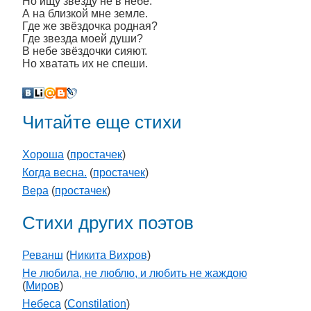
Но ищу звезду не в небе.
А на близкой мне земле.
Где же звёздочка родная?
Где звезда моей души?
В небе звёздочки сияют.
Но хватать их не спеши.
Читайте еще стихи
Хороша
(
простачек
)
Когда весна.
(
простачек
)
Вера
(
простачек
)
Стихи других поэтов
Реванш
(
Никита Вихров
)
Не любила, не люблю, и любить не жаждою
(
Миров
)
Небеса
(
Constilation
)