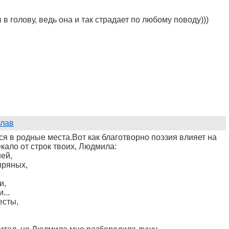
в голову, ведь она и так страдает по любому поводу)))
лав
тся в родные места.Вот как благотворно поэзия влияет на
ёкало от строк твоих, Людмила:
ней,
пряных,
и,
...
есты,