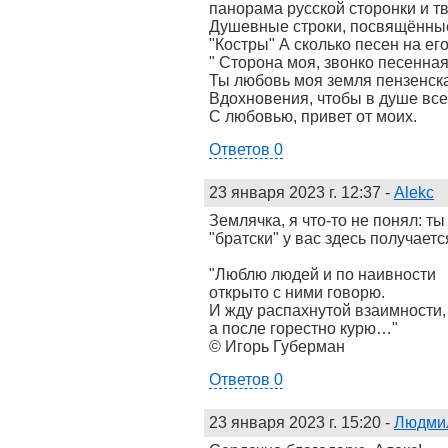
панорама русской сторонки и т
Душевные строки, посвящённые с
"Костры" А сколько песен на ег
" Сторона моя, звонко песенна
Ты любовь моя земля пензенска
Вдохновения, чтобы в душе все
С любовью, привет от моих.
Ответов 0
23 января 2023 г. 12:37
-
Alekc
Землячка, я что-то не понял: т
"братски" у вас здесь получаетс
"Люблю людей и по наивности
открыто с ними говорю.
И жду распахнутой взаимности,
а после горестно курю…"
© Игорь Губерман
Ответов 0
23 января 2023 г. 15:20
-
Людми