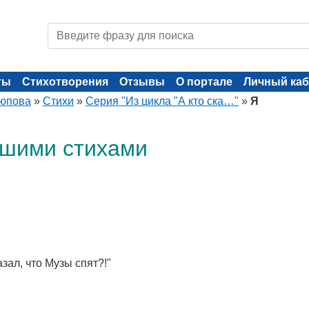
ты
Стихотворения
Отзывы
О портале
Личный каб
юпова
»
Стихи
»
Серия "Из цикла "А кто ска…"
»
Я
ашими стихами
казал, что Музы спят?!"