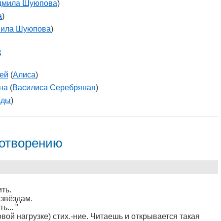
мила Шуюпова
)
а
)
ила Шуюпова
)
в
ей
(
Алиса
)
на
(
Василиса Серебряная
)
ады
)
хотворению
ть.
 звёздам.
ь... "
ой нагрузке) стих.-ние. Читаешь и открывается такая