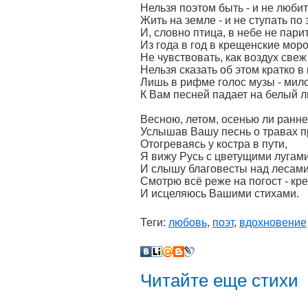
Нельзя поэтом быть - и не любит
Жить на земле - и не ступать по 
И, словно птица, в небе не парить
Из года в год в крещенские мор
Не чувствовать, как воздух свеж 
Нельзя сказать об этом кратко в 
Лишь в рифме голос музы - мило
К Вам песней падает на белый л
Весною, летом, осенью ли ранне
Услышав Вашу песнь о травах п
Отогреваясь у костра в пути,
Я вижу Русь с цветущими лугами
И слышу благовесты над лесами.
Смотрю всё реже на погост - кре
И исцеляюсь Вашими стихами.
Теги:
любовь
,
поэт
,
вдохновение
Читайте еще стихи