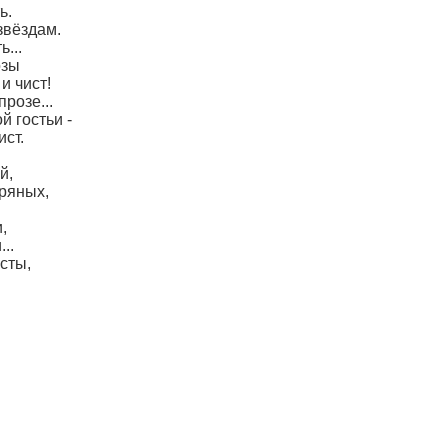
ь.
звёздам.
...
озы
и чист!
прозе...
й гостьи -
ист.
й,
ряных,
,
..
сты,