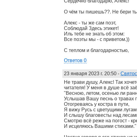
Сердечно благодарю, Алекс!
О чём ты пишешь??. Не бери ты 
Алекс - ты же сам поэт,
Соблюдай Здесь этикет!
Иль тебе не знать об этом:
Все поэты мы - с приветом.))
С теплом и благодарностью,
Ответов 0
23 января 2023 г. 20:50
-
Святос
Не трави душу, Алекс! Так хоче
читателя! У меня в душе всё за
"Весною, летом, осенью ли ран
Услышав Вашу песнь о травах 
Отогреваясь у костра в пути,
Я вижу Русь с цветущими лугам
И слышу благовесты над лесами
Смотрю всё реже на погост - кр
И исцеляюсь Вашими стихами."