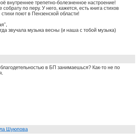
воё внутреннее трепетно-болезненное настроение!
обрату по перу. У него, кажется, есть книга стихов
о стихи поют в Пензенской области!
я
я",
гда звучала музыка весны (и наша с тобой музыка)
ы благодетельностью в БП занимаешься? Как-то не по
я.
ла Шуюпова