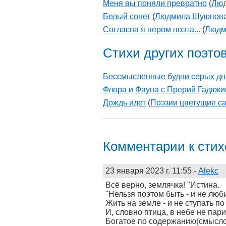
Меня вы поняли превратно
(
Люд
Белый сонет
(
Людмила Шуюпов
Согласна я пером поэта...
(
Людм
Стихи других поэто
Бессмысленные будни серых дн
Флора и Фауна с Прерий Гадюки
Дождь идет
(
Поэзии цветущие с
Комментарии к сти
23 января 2023 г. 11:55
-
Alekc
Всё верно, землячка! "Истина.
"Нельзя поэтом быть - и не люби
Жить на земле - и не ступать по
И, словно птица, в небе не парит
Богатое по содержанию(смыслов