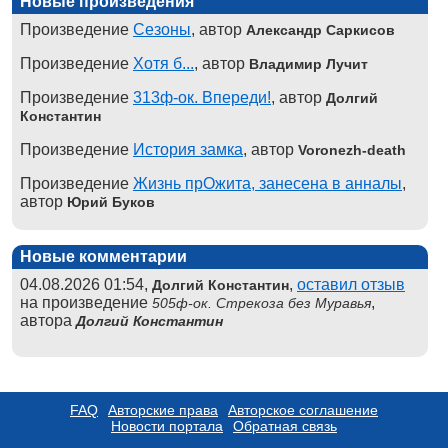
Новые произведения
Произведение
Сезоны
, автор
Александр Саркисов
Произведение
Хотя б...
, автор
Владимир Лучит
Произведение
313ф-ок. Впереди!
, автор
Долгий
Константин
Произведение
История замка
, автор
Voronezh-death
Произведение
Жизнь прОжита, занесена в анналы
,
автор
Юрий Буков
Новые комментарии
04.08.2026 01:54,
,
оставил отзыв
Долгий Константин
на произведение
,
505ф-ок. Стрекоза без Муравья
автора
Долгий Константин
FAQ
Авторские права
Авторское соглашение
Новости портала
Обратная связь