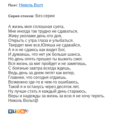
:
Николь Волт
Поэт
: Без серии
Серия стихов
А жизнь моя сплошная суета,
Мне иногда так трудно не сдаваться,
Живу уколами день ото дня,
Открыть с утра глаза и улыбаться.
Твердят мне все,Юляша не сдавайся,
А я и не сдаюсь как видит Бог,
И думаешь, что нет уж больше шанса,
Но день опять прошел ты выжить смог.
Вся жизнь за миг пройдет и не заметишь,
С боязнью завтра всегда ждешь,
Ведь день за днем летят как ветер,
Главнее, что сегодня отдаешь.
Возможно где-то в чем-то ошибаюсь,
Такой я и останусь через десяток лет,
Ну лучше стать я каждый день стараюсь,
Веры и надежды за жизнь за всю я не хочу терять.
Николь Вольт@