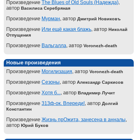
Произведение
The Blues of Old Souls (Надежда)
,
автор
Василиса Серебряная
Произведение
Мурман
, автор
Дмитрий Новиковъ
Произведение
Или ещё какая блажь
, автор
Николай
Отпущения
Произведение
Вальгалла
, автор
Voronezh-death
Новые произведения
Произведение
Могилизация
, автор
Voronezh-death
Произведение
Сезоны
, автор
Александр Саркисов
Произведение
Хотя б...
, автор
Владимир Лучит
Произведение
313ф-ок. Впереди!
, автор
Долгий
Константин
Произведение
Жизнь прОжита, занесена в анналы
,
автор
Юрий Буков