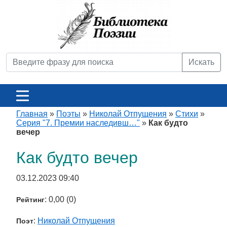
Искать
Главная
»
Поэты
»
Николай Отпущения
»
Стихи
»
Серия "7. Премии наследивш…"
»
Как будто
вечер
Как будто вечер
03.12.2023 09:40
: 0,00 (0)
Рейтинг
:
Николай Отпущения
Поэт