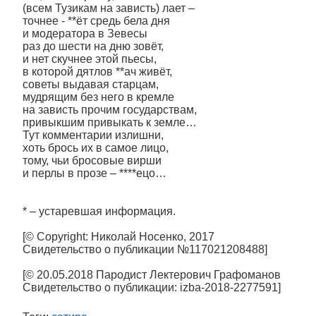
(всем Тузикам на зависть) лает –
точнее - **ёт средь бела дня
и модератора в Зевесы
раз до шести на дню зовёт,
и нет скучнее этой пьесы,
в которой дятлов **ач живёт,
советы выдавая старцам,
мудрящим без него в кремле
на зависть прочим государствам,
привыкшим привыкать к земле…
Тут комментарии излишни,
хоть брось их в самое лицо,
тому, чьи бросовые вирши
и перлы в прозе – ****ецо…
* – устаревшая информация.
[© Copyright: Николай Носенко, 2017
Свидетельство о публикации №117021208488]
[© 20.05.2018 Пародист Лектерович Графоманов
Свидетельство о публикации: izba-2018-2277591]