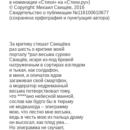
в номинации «Стихи» на «Стихи.ру»)
© Copyright: Михаил Свищёв, 2016
Свидетельство о публикации №116100610677
(сохранена орфография и пунктуация автора)
За критику стишат Свищёва
раз шесть о критике моей
порталу *рал весьма сурово
Свищёв, искря из-под бровей
натруженным в сортирах взглядом
и тыкая, как солдафон,
в меня, и опечаток ядом
загаживая свой смартфон,
а модератор недреманный
весьма потворствовал тому,
что *****ано небесной манной,
сослав как будто бы в тюрьму
не моджахеда – эпиграмму
мою, что лестно мне весьма,
ведь в честь мою из пальца драму
он высосал, как плод ума…
Но эпиграмма не скучает,