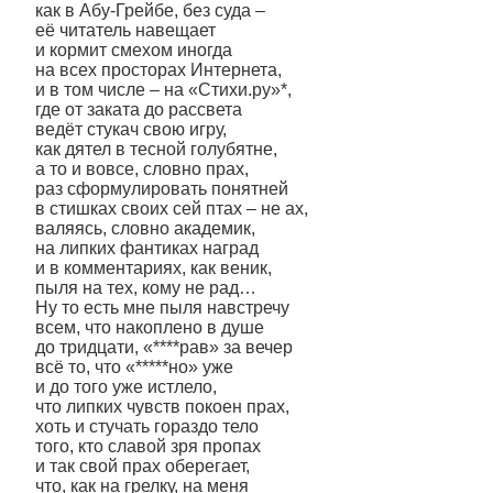
как в Абу-Грейбе, без суда –
её читатель навещает
и кормит смехом иногда
на всех просторах Интернета,
и в том числе – на «Стихи.ру»*,
где от заката до рассвета
ведёт стукач свою игру,
как дятел в тесной голубятне,
а то и вовсе, словно прах,
раз сформулировать понятней
в стишках своих сей птах – не ах,
валяясь, словно академик,
на липких фантиках наград
и в комментариях, как веник,
пыля на тех, кому не рад…
Ну то есть мне пыля навстречу
всем, что накоплено в душе
до тридцати, «****рав» за вечер
всё то, что «*****но» уже
и до того уже истлело,
что липких чувств покоен прах,
хоть и стучать гораздо тело
того, кто славой зря пропах
и так свой прах оберегает,
что, как на грелку, на меня