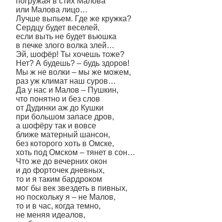
погружая в стих Малова
или Малова лицо…
Лучше выпьем. Где же кружка?
Сердцу будет веселей,
если выть не будет вьюшка
в печке злого волка злей…
Эй, шофёр! Ты хочешь тоже?
Нет? А будешь? – будь здоров!
Мы ж не волки – мы же можем,
раз уж климат наш суров…
Да у нас и Малов – Пушкин,
что понятно и без слов
от Дудинки аж до Кушки
при большом запасе дров,
а шофёру так и вовсе
ближе матерный шансон,
без которого хоть в Омске,
хоть под Омском – тянет в сон…
Что же до вечерних окон
и до форточек дневных,
то и я таким бардроком
мог бы век звездеть в пивных,
но поскольку я – не Малов,
то и в час, когда темно,
не меняя идеалов,