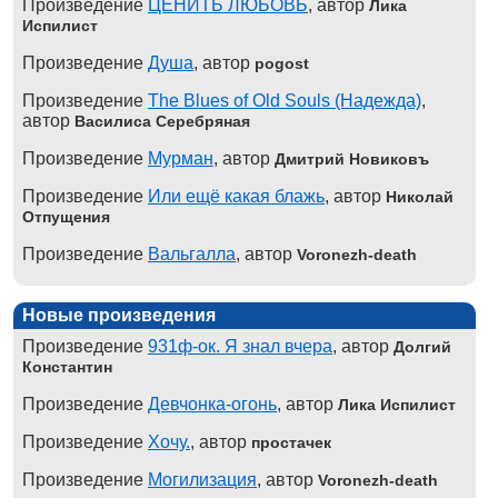
Произведение
ЦЕНИТЬ ЛЮБОВЬ
, автор
Лика
Испилист
Произведение
Душа
, автор
pogost
Произведение
The Blues of Old Souls (Надежда)
,
автор
Василиса Серебряная
Произведение
Мурман
, автор
Дмитрий Новиковъ
Произведение
Или ещё какая блажь
, автор
Николай
Отпущения
Произведение
Вальгалла
, автор
Voronezh-death
Новые произведения
Произведение
931ф-ок. Я знал вчера
, автор
Долгий
Константин
Произведение
Девчонка-огонь
, автор
Лика Испилист
Произведение
Хочу.
, автор
простачек
Произведение
Могилизация
, автор
Voronezh-death