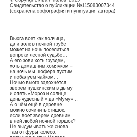
Свидетельство о публикации №115083007344
(сохранена орфография и пунктуация автора)
Вьюга воет как волчица,
да и волк в печной трубе
может на ночь поселиться
вопреки лесной судьбе…
А его зови хоть груздем,
хоть домашним хомячком –
на ночь мы шофёра пустим
и побалуем чайком…
Ночью вьюга задохнётся
зверем пушкинским в дыму
и опять «Мороз и солнце;
день чудесный!» да «Муму»…
А о чём ещё в деревне
можно сочинить стишок,
если воет зверем древним
в ней любой ночной горшок?
Не выдумывать же снова
там от фуры колесо,