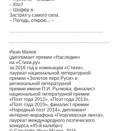
– Кто?
– Шофёр я.
Застрял у самого села.
– Погодь, открою... –
……………………………………………………
……………………………………………………….
Иван Малов
(дипломант премии «Наследие»
на «Стихи.ру»
за 2016 год в номинации «Стихи»,
лауреат национальной литературной
премии «Золотое перо Руси» и
региональной литературной
премии имени П.И. Рычкова, финалист
национальной литературной премии
«Поэт года 2012», «Поэт года 2013»,
«Поэт года 2015», финалист премии
«Народный поэт 2014», дипломант
интернет-марафона «Георгиевская лента»,
лауреат международного поэтического
конкурса «45-й калибр»)
© Copyright: Иван Малов, 2015