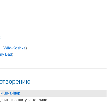
в
.
(
Wild-Koshka
)
ny Bad
)
хотворению
ий Шнайдер
делять и оплату за топливо.