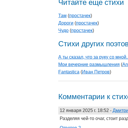
Читайте еще стихи
Там
(
простачек
)
Дороги
(
простачек
)
Чудо
(
простачек
)
Стихи других поэто
А ты сказал, что за руку со мной..
Мои вечерние размышления
(
An
Fantasticа
(
Иван Петров
)
Комментарии к сти
12 января 2025 г. 18:52
-
Дмитр
Разделяя чей-то очаг, стоит раз
Ответов 2