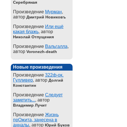
Серебряная
Произведение
Мурман
,
автор
Дмитрий Новиковъ
Произведение
Или ещё
какая блажь
, автор
Николай Отпущения
Произведение
Вальгалла
,
автор
Voronezh-death
Новые произведения
Произведение
322ф-ок.
Гулливер
, автор
Долгий
Константин
Произведение
Следует
заметить...
, автор
Владимир Лучит
Произведение
Жизнь
прОжита, занесена в
анналы
, автор
Юрий Буков