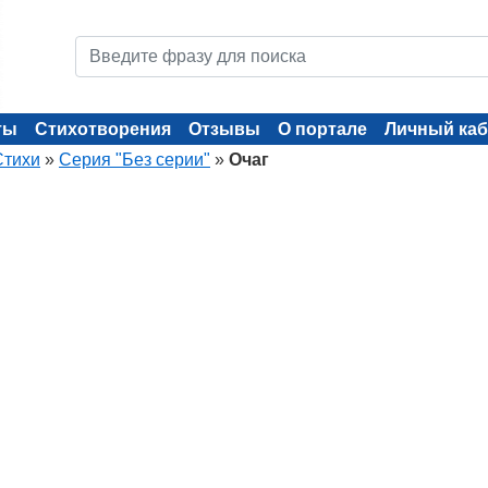
ты
Стихотворения
Отзывы
О портале
Личный каб
Стихи
»
Серия "Без серии"
»
Очаг