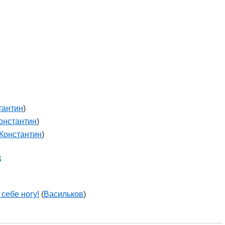
тантин
)
онстантин
)
Константин
)
в
 себе ногу!
(
Васильков
)