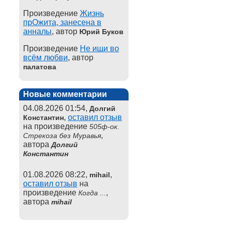
Произведение
Жизнь
прОжита, занесена в
анналы
, автор
Юрий Буков
Произведение
Не ищи во
всём любви
, автор
палатова
Новые комментарии
04.08.2026 01:54,
Долгий
,
оставил отзыв
Константин
на произведение
505ф-ок.
,
Стрекоза без Муравья
автора
Долгий
Константин
01.08.2026 08:22,
,
mihail
оставил отзыв
на
произведение
,
Когда ...
автора
mihail