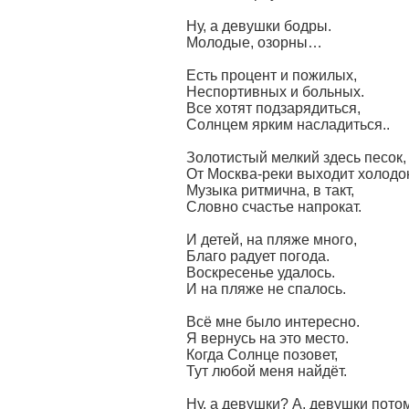
Ну, а девушки бодры.
Молодые, озорны…
Есть процент и пожилых,
Неспортивных и больных.
Все хотят подзарядиться,
Солнцем ярким насладиться..
Золотистый мелкий здесь песок,
От Москва-реки выходит холодок
Музыка ритмична, в такт,
Словно счастье напрокат.
И детей, на пляже много,
Благо радует погода.
Воскресенье удалось.
И на пляже не спалось.
Всё мне было интересно.
Я вернусь на это место.
Когда Солнце позовет,
Тут любой меня найдёт.
Ну, а девушки? А, девушки пото