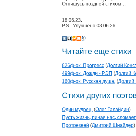
Отпишусь поздней стихом…
18.06.23.
P.S.: Улучшено 03.06.26.
Читайте еще стихи
826ф-ок. Прогресс
(
Долгий Конс
499ф-ок. Дожди - РЭП
(
Долгий К
160ф-ок. Русская душа.
(
Долгий 
Стихи других поэто
Один мудрец.
(
Олег Галайдин
)
Пусть жизнь, пиная нас, сломает
Протрезвей
(
Дмитрий Шнайдер
)