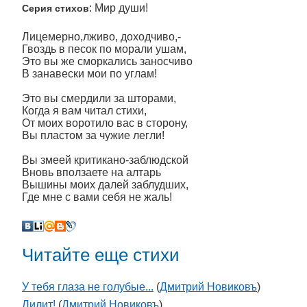
: Мир души!
Серия стихов
Лицемерно,лживо, доходчиво,-
Гвоздь в песок по морали ушам,
Это вы же сморкались заносчиво
В занавески мои по углам!
Это вы смердили за шторами,
Когда я вам читал стихи,
От моих воротило вас в сторону,
Вы пластом за чужие легли!
Вы змеей критикано-заблюдской
Вновь вползаете на алтарь
Вышины моих далей заблудших,
Где мне с вами себя не жаль!
Читайте еще стихи
У тебя глаза не голубые...
(
Дмитрий Новиковъ
)
Лилит!
(
Дмитрий Новиковъ
)