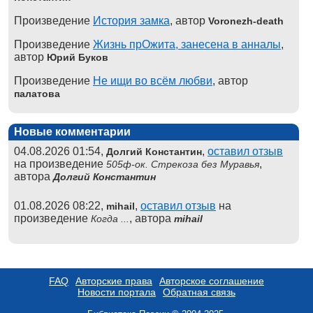
Произведение
История замка
, автор
Voronezh-death
Произведение
Жизнь прОжита, занесена в анналы
,
автор
Юрий Буков
Произведение
Не ищи во всём любви
, автор
палатова
Новые комментарии
04.08.2026 01:54,
,
оставил отзыв
Долгий Константин
на произведение
,
505ф-ок. Стрекоза без Муравья
автора
Долгий Константин
01.08.2026 08:22,
,
оставил отзыв
на
mihail
произведение
, автора
Когда ...
mihail
FAQ
Авторские права
Авторское соглашение
Новости портала
Обратная связь