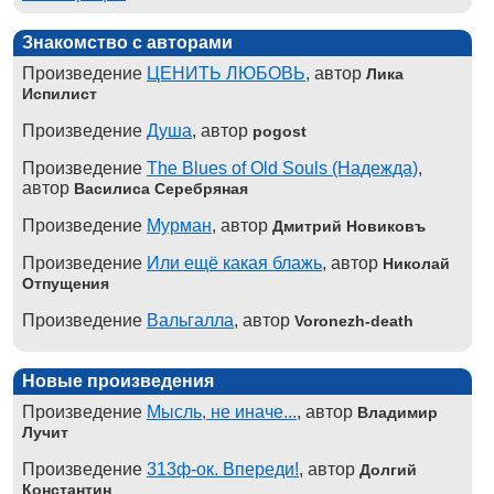
Знакомство с авторами
Произведение
ЦЕНИТЬ ЛЮБОВЬ
, автор
Лика
Испилист
Произведение
Душа
, автор
pogost
Произведение
The Blues of Old Souls (Надежда)
,
автор
Василиса Серебряная
Произведение
Мурман
, автор
Дмитрий Новиковъ
Произведение
Или ещё какая блажь
, автор
Николай
Отпущения
Произведение
Вальгалла
, автор
Voronezh-death
Новые произведения
Произведение
Мысль, не иначе...
, автор
Владимир
Лучит
Произведение
313ф-ок. Впереди!
, автор
Долгий
Константин