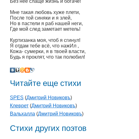
Без неё слаще жизнь и богаче!
Мне такая любовь хуже плети,
После той синяки и я злей,
Но в пастели я раб нашей неги,
Где мой след заметает метель!
Куртизанка моя, чтоб я сгинул!
Я отдам тебе всё, что нажИл ,
Кожа- сумерки, я в твоей власти,
Будь я проклят, что так полюбил!
Читайте еще стихи
SPES
(
Дмитрий Новиковъ
)
Клеврет
(
Дмитрий Новиковъ
)
Вальхалла
(
Дмитрий Новиковъ
)
Стихи других поэтов