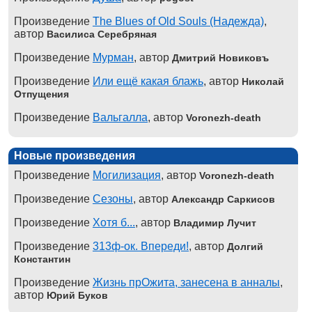
Произведение
The Blues of Old Souls (Надежда)
,
автор
Василиса Серебряная
Произведение
Мурман
, автор
Дмитрий Новиковъ
Произведение
Или ещё какая блажь
, автор
Николай
Отпущения
Произведение
Вальгалла
, автор
Voronezh-death
Новые произведения
Произведение
Могилизация
, автор
Voronezh-death
Произведение
Сезоны
, автор
Александр Саркисов
Произведение
Хотя б...
, автор
Владимир Лучит
Произведение
313ф-ок. Впереди!
, автор
Долгий
Константин
Произведение
Жизнь прОжита, занесена в анналы
,
автор
Юрий Буков