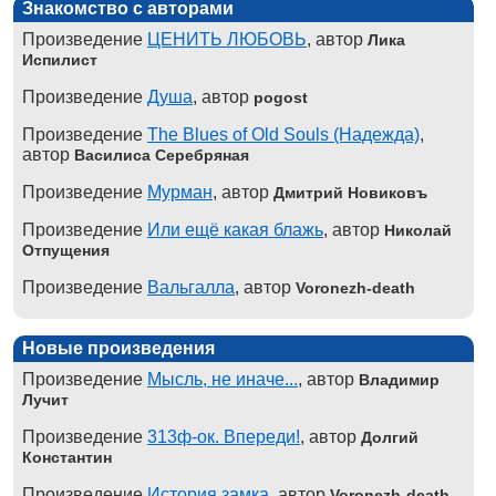
Знакомство с авторами
Произведение
ЦЕНИТЬ ЛЮБОВЬ
, автор
Лика
Испилист
Произведение
Душа
, автор
pogost
Произведение
The Blues of Old Souls (Надежда)
,
автор
Василиса Серебряная
Произведение
Мурман
, автор
Дмитрий Новиковъ
Произведение
Или ещё какая блажь
, автор
Николай
Отпущения
Произведение
Вальгалла
, автор
Voronezh-death
Новые произведения
Произведение
Мысль, не иначе...
, автор
Владимир
Лучит
Произведение
313ф-ок. Впереди!
, автор
Долгий
Константин
Произведение
История замка
, автор
Voronezh-death