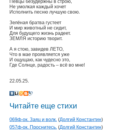
Певцы безудержны в строю,
Не умолкая каждый хочет
Исполнить песню лучшую свою.
Зелёная братва густеет
И мир животный не сидит,
Для будущего жизнь радеет.
ЗЕМЛЯ историю творит.
А я стою, завидев ЛЕТО,
Что в мае проявляется уже
И ощущаю, как чудесно это,
Где Солнце, радость – всё во мне!
22.05.25.
Читайте еще стихи
069ф-ок. Заяц и волк.
(
Долгий Константин
)
057ф-ок. Проснитесь.
(
Долгий Константин
)