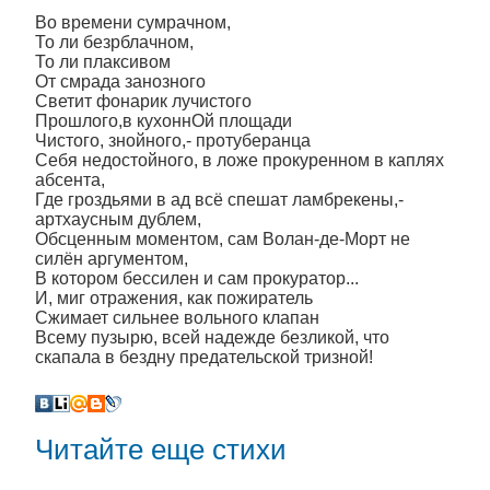
Во времени сумрачном,
То ли безрблачном,
То ли плаксивом
От смрада занозного
Светит фонарик лучистого
Прошлого,в кухоннОй площади
Чистого, знойного,- протуберанца
Себя недостойного, в ложе прокуренном в каплях
абсента,
Где гроздьями в ад всё спешат ламбрекены,-
артхаусным дублем,
Обсценным моментом, сам Волан-де-Морт не
силён аргументом,
В котором бессилен и сам прокуратор...
И, миг отражения, как пожиратель
Сжимает сильнее вольного клапан
Всему пузырю, всей надежде безликой, что
скапала в бездну предательской тризной!
Читайте еще стихи