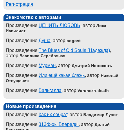
Регистрация
Знакомство с авторами
Произведение
ЦЕНИТЬ ЛЮБОВЬ
, автор
Лика
Испилист
Произведение
Душа
, автор
pogost
Произведение
The Blues of Old Souls (Надежда)
,
автор
Василиса Серебряная
Произведение
Мурман
, автор
Дмитрий Новиковъ
Произведение
Или ещё какая блажь
, автор
Николай
Отпущения
Произведение
Вальгалла
, автор
Voronezh-death
Новые произведения
Произведение
Как их собрат
, автор
Владимир Лучит
Произведение
313ф-ок. Впереди!
, автор
Долгий
Константин