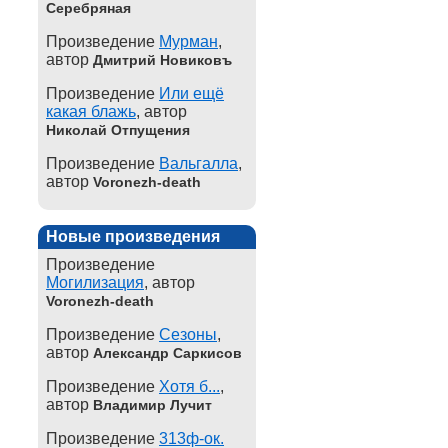
Серебряная
Произведение
Мурман
,
автор
Дмитрий Новиковъ
Произведение
Или ещё
какая блажь
, автор
Николай Отпущения
Произведение
Вальгалла
,
автор
Voronezh-death
Новые произведения
Произведение
Могилизация
, автор
Voronezh-death
Произведение
Сезоны
,
автор
Александр Саркисов
Произведение
Хотя б...
,
автор
Владимир Лучит
Произведение
313ф-ок.