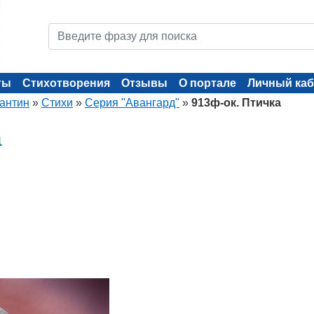
ты
Стихотворения
Отзывы
О портале
Личный каб
тантин
»
Стихи
»
Серия "Авангард"
»
913ф-ок. Птичка
а