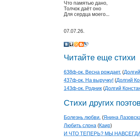
Что памятью дано,
Толчок даёт оно
Для сердца моего...
07.07.26.
Читайте еще стихи
638ф-ок. Весна рождает.
(
Долгий
437ф-ок. На выручку!
(
Долгий Ко
143ф-ок. Родник
(
Долгий Конста
Стихи других поэто
Болезнь любви.
(
Янина Лазовск
Любить слона
(
Каир
)
И ЧТО ТЕПЕРЬ? МЫ НАВСЕГД