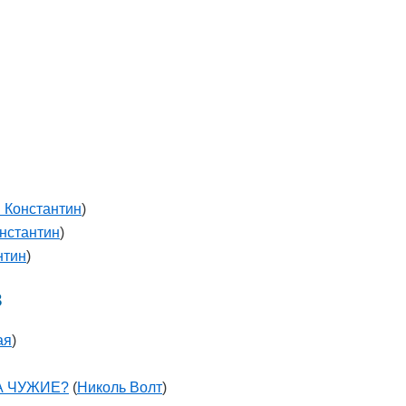
 Константин
)
нстантин
)
нтин
)
в
ая
)
А ЧУЖИЕ?
(
Николь Волт
)