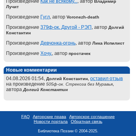
Произведение
Как не всякому...
, автор
Владимир
Лучит
Произведение
Гугл
, автор
Voronezh-death
Произведение
379ф-ок. Другой - РЭП
, автор
Долгий
Константин
Произведение
Девчонка-огонь
, автор
Лика Испилист
Произведение
Хочу.
, автор
простачек
Новые комментарии
04.08.2026 01:54,
,
оставил отзыв
Долгий Константин
на произведение
,
505ф-ок. Стрекоза без Муравья
автора
Долгий Константин
FAQ
Авторские права
Авторское соглашение
Новости портала
Обратная связь
Библиотека Поэзии © 2004-2025.