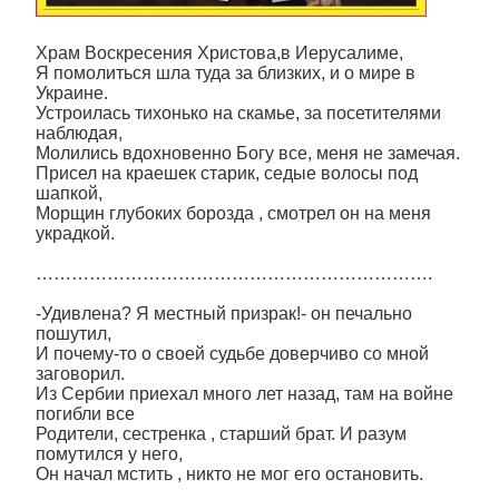
Храм Воскресения Христова,в Иерусалиме,
Я помолиться шла туда за близких, и о мире в
Украине.
Устроилась тихонько на скамье, за посетителями
наблюдая,
Молились вдохновенно Богу все, меня не замечая.
Присел на краешек старик, седые волосы под
шапкой,
Морщин глубоких борозда , смотрел он на меня
украдкой.
………………………………………………………….
-Удивлена? Я местный призрак!- он печально
пошутил,
И почему-то о своей судьбе доверчиво со мной
заговорил.
Из Сербии приехал много лет назад, там на войне
погибли все
Родители, сестренка , старший брат. И разум
помутился у него,
Он начал мстить , никто не мог его остановить.