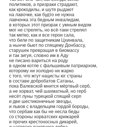
политиков, а призраки страдают,
как крокодилы, и шутя рыдают
на лавочке, как будто не нужна
лавчонка эта бедным инвалидам,
в которых этот призрак с умным видом
мог не стрелять, но всё-таки стрелял
так метко, как и все герои сала,
что били по защитникам Цхинвала,
а нынче бьют по спящему Донбассу,
старушек превращая в биомассу
и так зигуя, словно им в Аду
не писано вариться на роду
в одном котле с фальшивым патриархом,
которому ни холодно ни жарко
с того, что жгут нацисты юг страны
в составе добробатов Сатаны,
пока Валевской мнится мёртвый серб,
а не хорват, чей шахматный, но герб
несёт луны турецкой спящий серп
и две шестиконечные звезды,
и львов с владельцем гордой бороды,
что сербам как бы не несла беды
со стороны хорватских крижарей
и прочих крестоносных дикарей,
и натовско-ракетного добра,