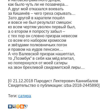
как было чуть ли не позавчера…
А друг мой отказался воевать
за Кишинёв – чего греха скрывать…
Зато другой в каратели пошёл
и вовсе не был результат смешон:
ко всем чертям уволен первый был,
а о втором я попросту забыл –
с тех пор он словно призрак невесом
со всем его набором хромосом
и звёздами полковничьих погон
и правом на иудов пенсион…
А что Валевской призрак нашептал,
то „Поэмбук” в себя как мёд впитал,
но поперхнулся от моей сатиры
на звон брехливой свидомитской лиры…
[© 21.12.2018 Пародист Лектерович Каннибалов
Свидетельство о публикации: izba-2018-2445890]
Теги:
сатира