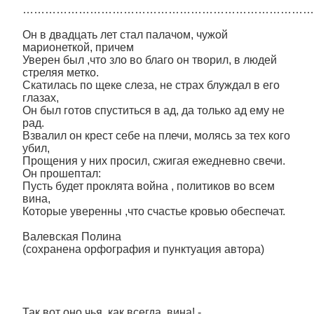
……………………………………………………………………
Он в двадцать лет стал палачом, чужой
марионеткой, причем
Уверен был ,что зло во благо он творил, в людей
стреляя метко.
Скатилась по щеке слеза, не страх блуждал в его
глазах,
Он был готов спуститься в ад, да только ад ему не
рад.
Взвалил он крест себе на плечи, молясь за тех кого
убил,
Прощения у них просил, сжигая ежедневно свечи.
Он прошептал:
Пусть будет проклята война , политиков во всем
вина,
Которые уверенны ,что счастье кровью обеспечат.
Валевская Полина
(сохранена орфография и пунктуация автора)
Так вот оно чья, как всегда, вина! -