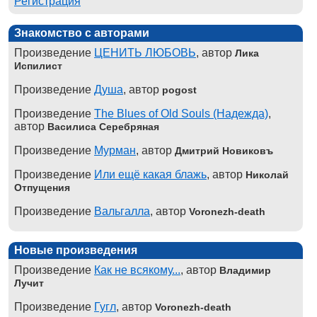
Регистрация
Знакомство с авторами
Произведение
ЦЕНИТЬ ЛЮБОВЬ
, автор
Лика
Испилист
Произведение
Душа
, автор
pogost
Произведение
The Blues of Old Souls (Надежда)
,
автор
Василиса Серебряная
Произведение
Мурман
, автор
Дмитрий Новиковъ
Произведение
Или ещё какая блажь
, автор
Николай
Отпущения
Произведение
Вальгалла
, автор
Voronezh-death
Новые произведения
Произведение
Как не всякому...
, автор
Владимир
Лучит
Произведение
Гугл
, автор
Voronezh-death