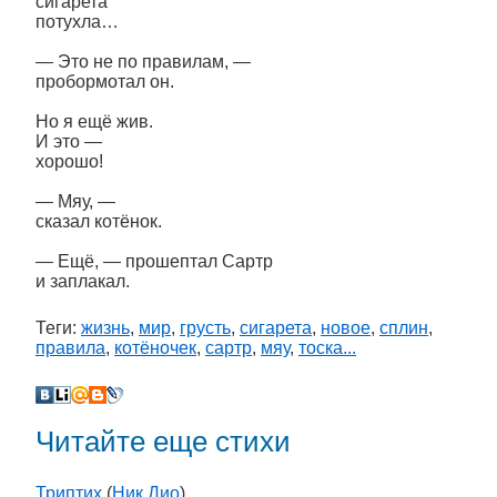
сигарета
потухла…
— Это не по правилам, —
пробормотал он.
Но я ещё жив.
И это —
хорошо!
— Мяу, —
сказал котёнок.
— Ещё, — прошептал Сартр
и заплакал.
Теги:
жизнь
,
мир
,
грусть
,
сигарета
,
новое
,
сплин
,
правила
,
котёночек
,
сартр
,
мяу
,
тоска...
Читайте еще стихи
Триптих
(
Ник Дио
)