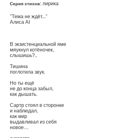
: лирика
Серия стихов
"Тема не ждёт..."
Алиса AI
В экзистенциальной яме
мяукнул котёночек,
слышишь?..
Тишина
поглотила звук.
Но ты ещё
не до конца забыл,
как дышать.
Сартр стоял в сторонке
и наблюдал,
как мир
выдавливал из себя
новое…