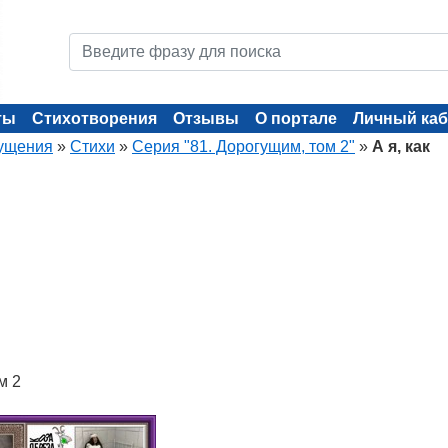
ты
Стихотворения
Отзывы
О портале
Личный каб
ущения
»
Стихи
»
Серия "81. Дорогущим, том 2"
»
А я, как
м 2