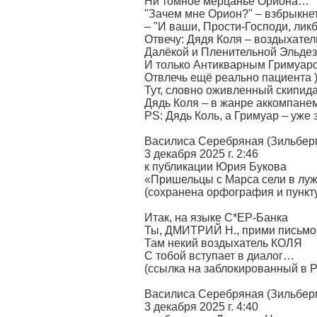
Ни томное мерцанье Ориона…
"Зачем мне Орион?" – взбрыкнет
– "И ваши, Прости-Господи, лик
Отвечу: Дядя Коля – воздыхател
Далёкой и Пленительной Эльдез
И только Антикварным Гримуар
Отвлечь ещё реально пациента )
Тут, словно оживленный скипид
Дядь Коля – в жанре аккомпан
PS: Дядь Коль, а Гримуар – уже 
Василиса Серебряная (Зильбер
3 декабря 2025 г. 2:46
к публикации Юрия Букова
«Пришельцы с Марса сели в лу
(сохранена орфография и пункт
Итак, на языке С*ЕР-Банка
Ты, ДМИТРИЙ Н., прими письмо 
Там некий воздыхатель КОЛЯ
С тобой вступает в диалог…
(ссылка на заблокированный в 
Василиса Серебряная (Зильбер
3 декабря 2025 г. 4:40