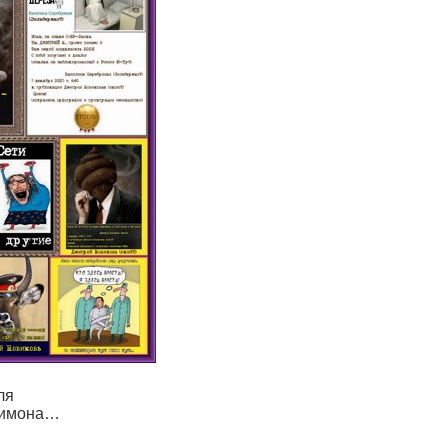
ля
Димона…