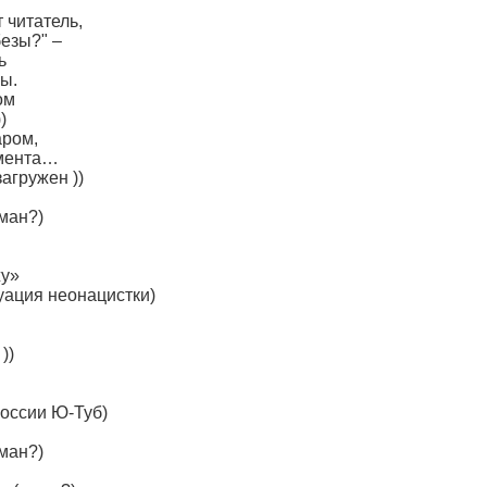
 читатель,
безы?" –
ь
ы.
ом
)
аром,
емента…
загружен ))
ман?)
жу»
уация неонацистки)
))
России Ю-Туб)
ман?)