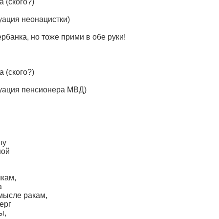
 (ского?)
уация неонацистки)
рбанка, но тоже прими в обе руки!
 (ского?)
туация пенсионера МВД)
ну
ной
кам,
а
мысле ракам,
ерг
ы,