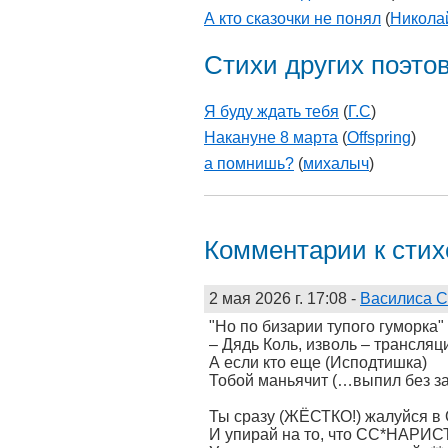
А кто сказочки не понял
(
Никола
Стихи других поэто
Я буду ждать тебя
(
Г.С
)
Накануне 8 марта
(
Offspring
)
а помнишь?
(
михалыч
)
Комментарии к сти
2 мая 2026 г. 17:08
-
Василиса 
"Но по бизарии тупого гуморка" 
– Дядь Коль, изволь – трансляц
А если кто еще (Исподтишка)
Тобой маньячит (…выпил без за
Ты сразу (ЖЁСТКО!) жалуйся в
И упирай на то, что СС*НАРИ