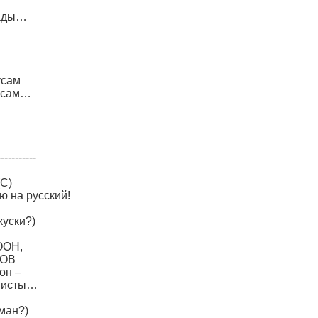
рады…
усам
н сам…
-----------
(С)
ю на русский!
куски?)
ООН,
ТОВ
он –
емисты…
ман?)