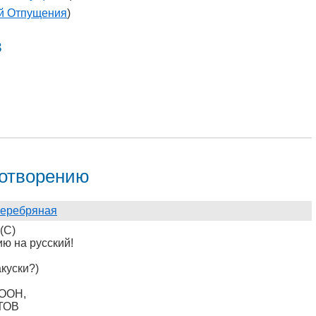
й Отпущения
)
в
хотворению
Серебряная
(С)
ию на русский!
куски?)
 ООН,
СТОВ