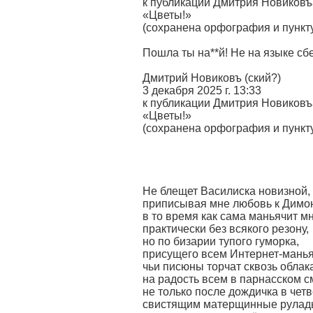
к публикации Дмитрия Новиковъа
«Цветы!»
(сохранена орфография и пункт
Пошла ты на**й! Не на языке сбе
Дмитрий Новиковъ (ский?)
3 декабря 2025 г. 13:33
к публикации Дмитрия Новиковъа
«Цветы!»
(сохранена орфография и пунк
Не блещет Василиска новизной,
приписывая мне любовь к Димо
в то время как сама маньячит м
практически без всякого резону,
но по бизарии тупого гуморка,
присущего всем Интернет-манья
чьи писюны торчат сквозь облак
на радость всем в парнасском с
не только после дождичка в четв
свистящим матерщинные рулад