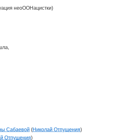
туация неоООНацистки)
шла,
нны Сабаевой
(
Николай Отпущения
)
й Отпущения
)