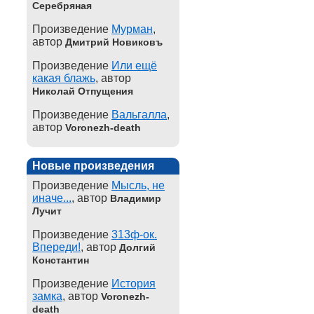
Серебряная
Произведение
Мурман
,
автор
Дмитрий Новиковъ
Произведение
Или ещё
какая блажь
, автор
Николай Отпущения
Произведение
Вальгалла
,
автор
Voronezh-death
Новые произведения
Произведение
Мысль, не
иначе...
, автор
Владимир
Лучит
Произведение
313ф-ок.
Впереди!
, автор
Долгий
Константин
Произведение
История
замка
, автор
Voronezh-
death