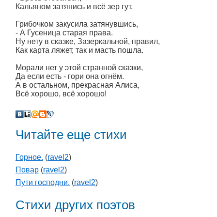
Кальяном затянись и всё зер гут.
Грибочком закусила затянувшись,
- А Гусеница старая права.
Ну нету в сказке, Зазеркальной, правил,
Как карта ляжет, так и масть пошла.
Морали нет у этой странной сказки,
Да если есть - гори она огнём.
А в остальном, прекрасная Алиса,
Всё хорошо, всё хорошо!
Читайте еще стихи
Горное.
(
ravel2
)
Повар
(
ravel2
)
Пути господни.
(
ravel2
)
Стихи других поэтов