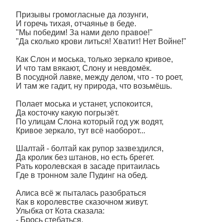
Призывы громогласные да лозунги,
И горечь тихая, отчаянье в беде.
"Мы победим! За нами дело правое!"
"Да сколько крови литься! Хватит! Нет Войне!"
Как Слон и моська, только зеркало кривое,
И что там вякают, Слону и невдомёк.
В посудной лавке, между делом, что - то роет,
И там же гадит, ну природа, что возьмёшь.
Полает моська и устанет, успокоится,
Да косточку какую погрызёт.
По улицам Слона который год уж водят,
Кривое зеркало, тут всё наоборот...
Шалтай - болтай как рупор зазвездился,
Да кролик без штанов, но есть брегет.
Рать королевская в засаде притаилась
Где в тронном зале Пудинг на обед.
Алиса всё ж пыталась разобраться
Как в королевстве сказочном живут.
Улыбка от Кота сказала:
- Брось стебаться,