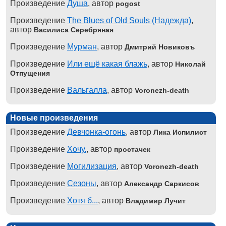
Произведение
Душа
, автор
pogost
Произведение
The Blues of Old Souls (Надежда)
,
автор
Василиса Серебряная
Произведение
Мурман
, автор
Дмитрий Новиковъ
Произведение
Или ещё какая блажь
, автор
Николай
Отпущения
Произведение
Вальгалла
, автор
Voronezh-death
Новые произведения
Произведение
Девчонка-огонь
, автор
Лика Испилист
Произведение
Хочу.
, автор
простачек
Произведение
Могилизация
, автор
Voronezh-death
Произведение
Сезоны
, автор
Александр Саркисов
Произведение
Хотя б...
, автор
Владимир Лучит