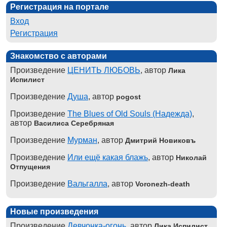
Регистрация на портале
Вход
Регистрация
Знакомство с авторами
Произведение
ЦЕНИТЬ ЛЮБОВЬ
, автор
Лика
Испилист
Произведение
Душа
, автор
pogost
Произведение
The Blues of Old Souls (Надежда)
,
автор
Василиса Серебряная
Произведение
Мурман
, автор
Дмитрий Новиковъ
Произведение
Или ещё какая блажь
, автор
Николай
Отпущения
Произведение
Вальгалла
, автор
Voronezh-death
Новые произведения
Произведение
Девчонка-огонь
, автор
Лика Испилист