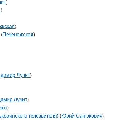
чит
)
т
)
ежская
)
(
Печенежская
)
димир Лучит
)
имир Лучит
)
чит
)
украинского телезрителя)
(
Юрий Санюкович
)