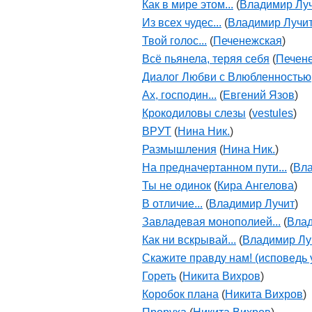
Как в мире этом...
(
Владимир Лу
Из всех чудес...
(
Владимир Лучи
Твой голос...
(
Печенежская
)
Всё пьянела, теряя себя
(
Печен
Диалог Любви с Влюбленностью
Ах, господин...
(
Евгений Язов
)
Крокодиловы слезы
(
vestules
)
ВРУТ
(
Нина Ник.
)
Размышления
(
Нина Ник.
)
На предначертанном пути...
(
Вла
Ты не одинок
(
Кира Ангелова
)
В отличие...
(
Владимир Лучит
)
Завладевая монополией...
(
Влад
Как ни вскрывай...
(
Владимир Лу
Скажите правду нам! (исповедь 
Гореть
(
Никита Вихров
)
Коробок плана
(
Никита Вихров
)