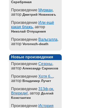
Серебряная
Произведение
Мурман
,
автор
Дмитрий Новиковъ
Произведение
Или ещё
какая блажь
, автор
Николай Отпущения
Произведение
Вальгалла
,
автор
Voronezh-death
Новые произведения
Произведение
Сезоны
,
автор
Александр Саркисов
Произведение
Хотя б...
,
автор
Владимир Лучит
Произведение
313ф-ок.
Впереди!
, автор
Долгий
Константин
Произведение
История