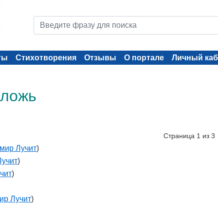
ты
Стихотворения
Отзывы
О портале
Личный каб
 ложь
Страница 1 из 3
мир Лучит
)
Лучит
)
чит
)
ир Лучит
)