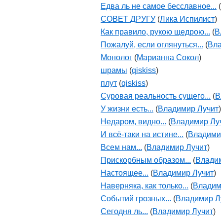
Едва ль не самое бесславное...
(
СОВЕТ ДРУГУ
(
Лика Испилист
)
Как правило, рукою щедрою...
(
В
Пожалуй, если оглянуться...
(
Вла
Монолог
(
Марианна Сокол
)
шрамы
(
qiskiss
)
плут
(
qiskiss
)
Суровая реальность сущего...
(
В
У жизни есть...
(
Владимир Лучит
)
Недаром, видно...
(
Владимир Лу
И всё-таки на истине...
(
Владими
Всем нам...
(
Владимир Лучит
)
Прискорбным образом...
(
Влади
Настоящее...
(
Владимир Лучит
)
Наверняка, как только...
(
Владим
Событий грозных...
(
Владимир Л
Сегодня ль...
(
Владимир Лучит
)