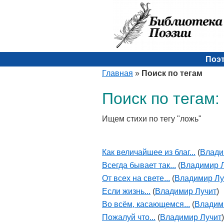
Поэ
Главная
»
Поиск по тегам
Поиск по тегам:
Ищем стихи по тегу "ложь"
Как величайшее из благ...
(
Влади
Всегда бывает так...
(
Владимир 
От всех на свете...
(
Владимир Лу
Если жизнь...
(
Владимир Лучит
)
Во всём, касающемся...
(
Владим
Пожалуй что...
(
Владимир Лучит
)