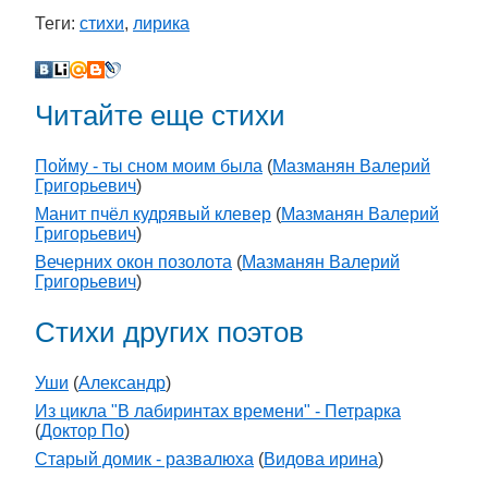
Теги:
стихи
,
лирика
Читайте еще стихи
Пойму - ты сном моим была
(
Мазманян Валерий
Григорьевич
)
Манит пчёл кудрявый клевер
(
Мазманян Валерий
Григорьевич
)
Вечерних окон позолота
(
Мазманян Валерий
Григорьевич
)
Стихи других поэтов
Уши
(
Александр
)
Из цикла "В лабиринтах времени" - Петрарка
(
Доктор По
)
Старый домик - развалюха
(
Видова ирина
)