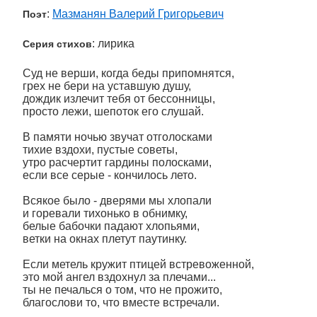
:
Мазманян Валерий Григорьевич
Поэт
: лирика
Серия стихов
Суд не верши, когда беды припомнятся,
грех не бери на уставшую душу,
дождик излечит тебя от бессонницы,
просто лежи, шепоток его слушай.
В памяти ночью звучат отголосками
тихие вздохи, пустые советы,
утро расчертит гардины полосками,
если все серые - кончилось лето.
Всякое было - дверями мы хлопали
и горевали тихонько в обнимку,
белые бабочки падают хлопьями,
ветки на окнах плетут паутинку.
Если метель кружит птицей встревоженной,
это мой ангел вздохнул за плечами...
ты не печалься о том, что не прожито,
благослови то, что вместе встречали.