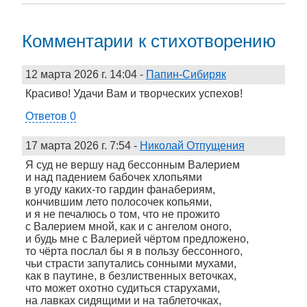
Комментарии к стихотворению
12 марта 2026 г. 14:04
-
Папин-Сибиряк
Красиво! Удачи Вам и творческих успехов!
Ответов 0
17 марта 2026 г. 7:54
-
Николай Отпущения
Я суд не вершу над бессонным Валерием
и над падением бабочек хлопьями
в угоду каких-то гардин фанабериям,
кончившим лето полосочек копьями,
и я не печалюсь о том, что не прожито
с Валерием мной, как и с ангелом оного,
и будь мне с Валерией чёртом предложено,
то чёрта послал бы я в пользу бессонного,
чьи страсти запутались сонными мухами,
как в паутине, в безлиственных веточках,
что может охотно судиться старухами,
на лавках сидящими и на таблеточках,