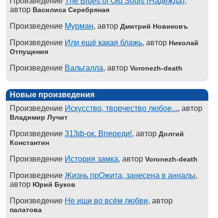
Произведение
The Blues of Old Souls (Надежда)
,
автор
Василиса Серебряная
Произведение
Мурман
, автор
Дмитрий Новиковъ
Произведение
Или ещё какая блажь
, автор
Николай
Отпущения
Произведение
Вальгалла
, автор
Voronezh-death
Новые произведения
Произведение
Искусство, творчество любое...
, автор
Владимир Лучит
Произведение
313ф-ок. Впереди!
, автор
Долгий
Константин
Произведение
История замка
, автор
Voronezh-death
Произведение
Жизнь прОжита, занесена в анналы
,
автор
Юрий Буков
Произведение
Не ищи во всём любви
, автор
палатова